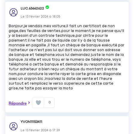
LUC.63662622
Le
13 février 2024
à
18:05
Bonjour,je vendais mes voiture,il fait un certificat de non
gage,des feuilles de ventes,pour le moment je ne pense quu'il
y ai besoin d'un controle technique,par clntre pour le
paiement il ne fait pas de liquide car il y à de lq fausse
monnaie en pagaille ,il faut un chèque de banque exécuté par
l'acheteur ce n'est pas lui qui doit vous donner son adresse
de banque et telephone,vous lui demandez juste le nom de la
banque ,la ville et vous trou er le numero de téléphone, voys
téléphoné a cette banque et demandé au responsqble si le
futur acheteur a bien reçu un chèque du montant à votre
nom,pour conclure la vente rayer la carte grise en diagonale
avec un crayon bic ,inscrivez la date de vente et l'heure
surtout et remplicez le verso superieure de cette carte
grise,ne faite pas essayer la moto
0
Répondre
YVON11153411
Le
13 février 2024
à
17:39