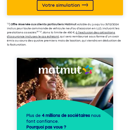
Votre simulation
⁽⁴⁾|
Offre réservée aux clients particuliers Matmut
valable du jusqu’au 31/12/2024
inclus pour toute commande de véhicule neuf ou d’occasion en LLD, incluant les
prestations associés⁽³⁾ ⁽⁵⁾, dans la limite de 450 €,
à l’exclusion des cotisations
d’assurance incluses le cas échéant
, qui sera remboursé sous forme d’un avoir
émis au cours des quatre premiers mois de location, qui viendra en déduction de
la facturation.
Plus de
4 millions de sociétaires
nous
font confiance.
Pourquoi pas vous ?