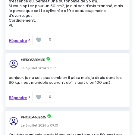
d'essence qui permet une autonomie de 26 km.
Si vous optez pour un 50 cm2, je n'ai pas d'avis tranché, mais
je pense que cette cylindrée offre beaucoup moins
d'avantages.
Cordialement.
PL
0
Répondre
MERC55552155
Le
6 juillet 2024
à
11:13
bonjour, je ne sais pas combien il pèse mais je dirais dans les
80 kg, il est maniable sachant qu'il s'agit d'un 100 cm3.
0
Répondre
PHOX34652335
Le
6 juillet 2024
à
09:01