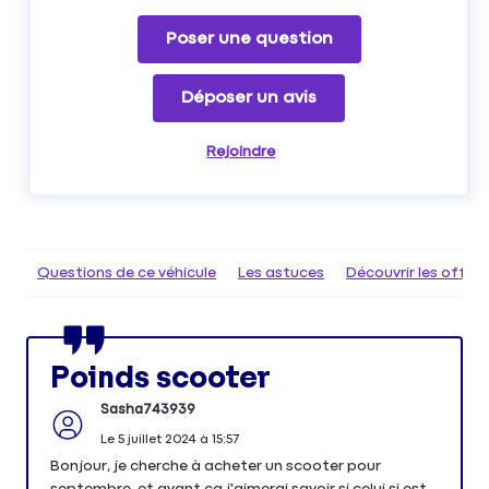
Poser une question
Déposer un avis
Rejoindre
Questions de ce véhicule
Les astuces
Découvrir les offr
Poinds scooter
Sasha743939
Le
5 juillet 2024
à
15:57
Bonjour, je cherche à acheter un scooter pour
septembre, et avant ça j'aimerai savoir si celui si est