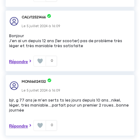
CALV12521466
Le
5 juillet 2024
à
16:09
Bonjour
J'en ai un depuis 12 ans (1er scooter) pas de problème très
léger et très maniable très satisfaite
0
Répondre
MONI66124132
Le
5 juillet 2024
à
16:09
bjr, g 77 ans je m'en serts ts les jours depuis 10 ans...nikel,
léger, très maniable....parfait pour un premier 2 roues...bonne
journée
0
Répondre