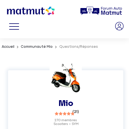
Accueil
Communauté Mio
Questions/Réponses
Mio
(
21
)
270
membres
Scooters
SYM