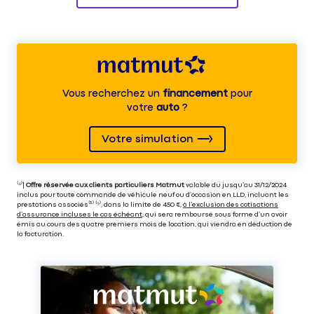
Vous recherchez un
financement
pour
votre
auto
?
Votre simulation
⁽⁴⁾|
Offre réservée aux clients particuliers Matmut
valable du jusqu’au 31/12/2024
inclus pour toute commande de véhicule neuf ou d’occasion en LLD, incluant les
prestations associés⁽³⁾ ⁽⁵⁾, dans la limite de 450 €,
à l’exclusion des cotisations
d’assurance incluses le cas échéant
, qui sera remboursé sous forme d’un avoir
émis au cours des quatre premiers mois de location, qui viendra en déduction de
la facturation.