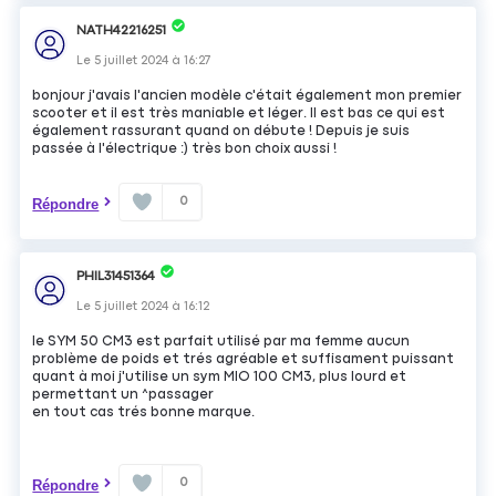
NATH42216251
Le
5 juillet 2024
à
16:27
bonjour j'avais l'ancien modèle c'était également mon premier
scooter et il est très maniable et léger. Il est bas ce qui est
également rassurant quand on débute ! Depuis je suis
passée à l'électrique :) très bon choix aussi !
0
Répondre
PHIL31451364
Le
5 juillet 2024
à
16:12
le SYM 50 CM3 est parfait utilisé par ma femme aucun
problème de poids et trés agréable et suffisament puissant
quant à moi j'utilise un sym MIO 100 CM3, plus lourd et
permettant un ^passager
en tout cas trés bonne marque.
0
Répondre