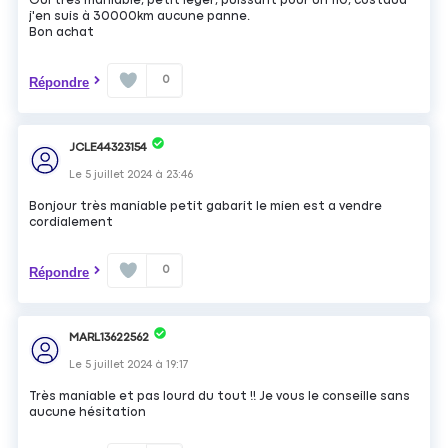
Oui très maniable, petit léger, puissant pour un 110, costaud
j'en suis à 30000km aucune panne.
Bon achat
0
Répondre
JCLE44323154
Le
5 juillet 2024
à
23:46
Bonjour très maniable petit gabarit le mien est a vendre
cordialement
0
Répondre
MARL13622562
Le
5 juillet 2024
à
19:17
Très maniable et pas lourd du tout !! Je vous le conseille sans
aucune hésitation