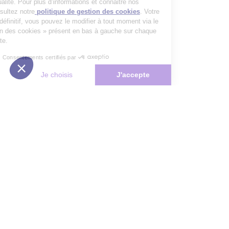
un service de qualité. Pour plus d’informations et connaitre nos
partenaires, consultez notre
politique de gestion des cookies
. Votre
choix n’est pas définitif, vous pouvez le modifier à tout moment via le
bouton « Gestion des cookies » présent en bas à gauche sur chaque
page de notre site.
Consentements certifiés par
Non merci
Je choisis
J'accepte
Plateforme de Gestion du Consentement : Personnalisez vos Options
Axeptio consent
Notre plateforme vous permet d'adapter et de gérer vos paramètres de 
Les conseils Matmut
Besoin d'une estimation ?