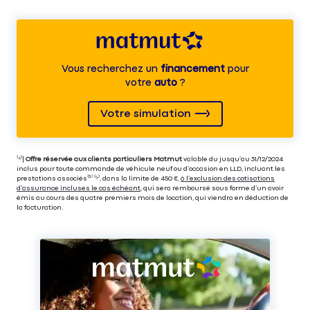
Vous recherchez un
financement
pour
votre
auto
?
Votre simulation
⁽⁴⁾|
Offre réservée aux clients particuliers Matmut
valable du jusqu’au 31/12/2024
inclus pour toute commande de véhicule neuf ou d’occasion en LLD, incluant les
prestations associés⁽³⁾ ⁽⁵⁾, dans la limite de 450 €,
à l’exclusion des cotisations
d’assurance incluses le cas échéant
, qui sera remboursé sous forme d’un avoir
émis au cours des quatre premiers mois de location, qui viendra en déduction de
la facturation.