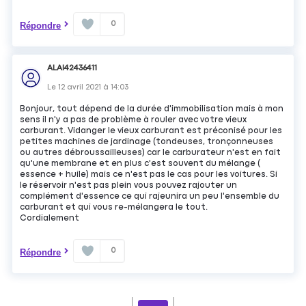
0
Répondre
ALAI42436411
Le
12 avril 2021
à
14:03
Bonjour, tout dépend de la durée d'immobilisation mais à mon
sens il n'y a pas de problème à rouler avec votre vieux
carburant. Vidanger le vieux carburant est préconisé pour les
petites machines de jardinage (tondeuses, tronçonneuses
ou autres débroussailleuses) car le carburateur n'est en fait
qu'une membrane et en plus c'est souvent du mélange (
essence + huile) mais ce n'est pas le cas pour les voitures. Si
le réservoir n'est pas plein vous pouvez rajouter un
complément d'essence ce qui rajeunira un peu l'ensemble du
carburant et qui vous re-mélangera le tout.
Cordialement
0
Répondre