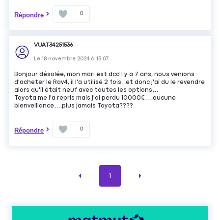
0
Répondre
VUAT34251536
Le
18 novembre 2024
à
15:07
Bonjour désolée, mon mari est dcd l y a 7 ans, nous venions
d'acheter le Rav4, il l'a utilisé 2 fois. .et donc j'ai du le revendre
alors qu'il était neuf avec toutes les options…
Toyota me l'a repris mais j'ai perdu 10000€….aucune
bienveillance….plus jamais Toyota????
0
Répondre
1