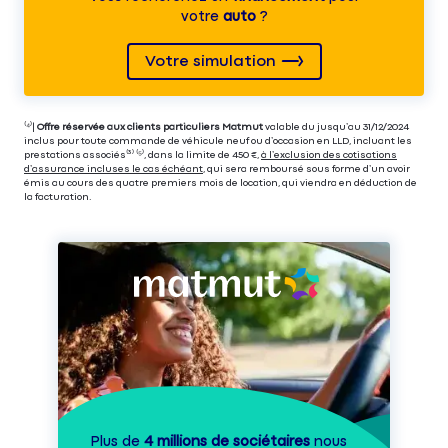
votre
auto
?
Votre simulation
⁽⁴⁾|
Offre réservée aux clients particuliers Matmut
valable du jusqu’au 31/12/2024
inclus pour toute commande de véhicule neuf ou d’occasion en LLD, incluant les
prestations associés⁽³⁾ ⁽⁵⁾, dans la limite de 450 €,
à l’exclusion des cotisations
d’assurance incluses le cas échéant
, qui sera remboursé sous forme d’un avoir
émis au cours des quatre premiers mois de location, qui viendra en déduction de
la facturation.
Plus de
4 millions de sociétaires
nous