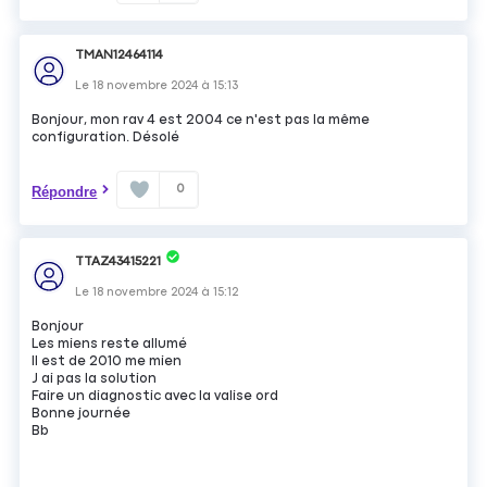
TMAN12464114
Le
18 novembre 2024
à
15:13
Bonjour, mon rav 4 est 2004 ce n'est pas la même
configuration. Désolé
0
Répondre
TTAZ43415221
Le
18 novembre 2024
à
15:12
Bonjour
Les miens reste allumé
Il est de 2010 me mien
J ai pas la solution
Faire un diagnostic avec la valise ord
Bonne journée
Bb