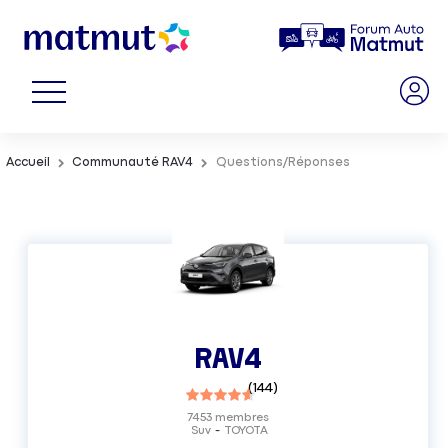
Accueil
Communauté RAV4
Questions/Réponses
RAV4
(
144
)
7453
membres
Suv
TOYOTA