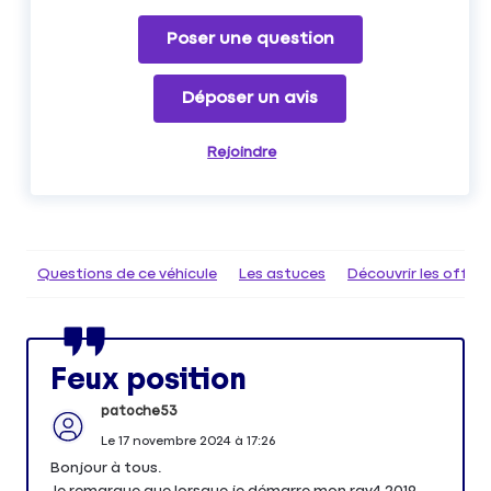
Poser une question
Déposer un avis
Rejoindre
Questions de ce véhicule
Les astuces
Découvrir les offr
Feux position
patoche53
Le
17 novembre 2024
à
17:26
Bonjour à tous.
Je remarque que lorsque je démarre mon rav4 2019,