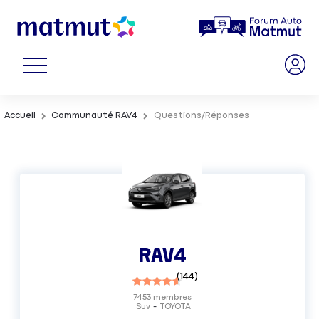
Accueil
Communauté RAV4
Questions/Réponses
RAV4
(
144
)
7453
membres
Suv
TOYOTA