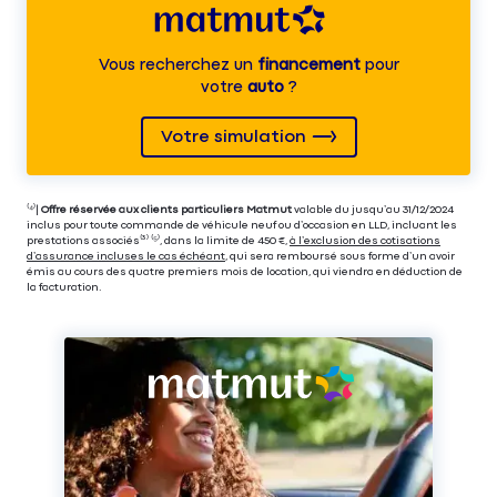
Vous recherchez un
financement
pour
votre
auto
?
Votre simulation
⁽⁴⁾|
Offre réservée aux clients particuliers Matmut
valable du jusqu’au 31/12/2024
inclus pour toute commande de véhicule neuf ou d’occasion en LLD, incluant les
prestations associés⁽³⁾ ⁽⁵⁾, dans la limite de 450 €,
à l’exclusion des cotisations
d’assurance incluses le cas échéant
, qui sera remboursé sous forme d’un avoir
émis au cours des quatre premiers mois de location, qui viendra en déduction de
la facturation.