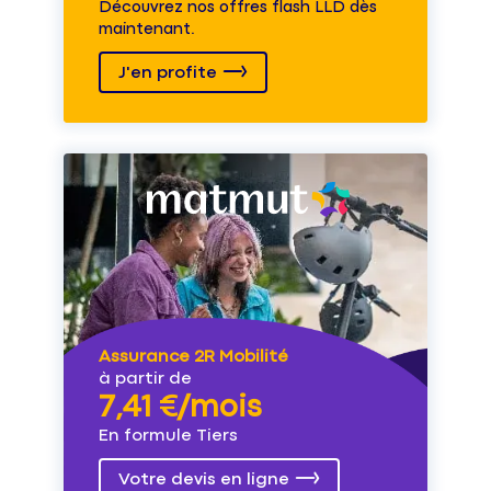
Découvrez nos offres flash LLD dès
maintenant.
J'en profite
Assurance 2R Mobilité
à partir de
7,41 €/mois
En formule Tiers
Votre devis en ligne