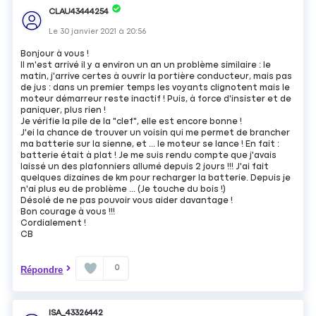
CLAU43444254
Le
30 janvier 2021
à
20:56
Bonjour à vous !
Il m'est arrivé il y a environ un an un problème similaire : le
matin, j'arrive certes à ouvrir la portière conducteur, mais pas
de jus : dans un premier temps les voyants clignotent mais le
moteur démarreur reste inactif ! Puis, à force d'insister et de
paniquer, plus rien !
Je vérifie la pile de la "clef", elle est encore bonne !
J'ei la chance de trouver un voisin qui me permet de brancher
ma batterie sur la sienne, et ... le moteur se lance ! En fait :
batterie était à plat ! Je me suis rendu compte que j'avais
laissé un des plafonniers allumé depuis 2 jours !!! J'ai fait
quelques dizaines de km pour recharger la batterie. Depuis je
n'ai plus eu de problème ... (Je touche du bois !)
Désolé de ne pas pouvoir vous aider davantage !
Bon courage à vous !!!
Cordialement !
CB
0
Répondre
ISA_43326442