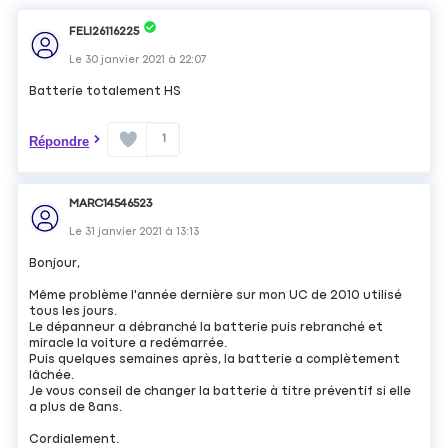
FELI26116225
Le
30 janvier 2021
à
22:07
Batterie totalement HS
1
Répondre
MARC14546523
Le
31 janvier 2021
à
13:13
Bonjour,
Même problème l'année dernière sur mon UC de 2010 utilisé
tous les jours.
Le dépanneur a débranché la batterie puis rebranché et
miracle la voiture a redémarrée.
Puis quelques semaines après, la batterie a complètement
lâchée.
Je vous conseil de changer la batterie à titre préventif si elle
a plus de 8ans.
Cordialement.