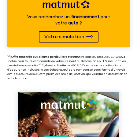
Vous recherchez un
financement
pour
votre
auto
?
Votre simulation
⁽⁴⁾|
Offre réservée aux clients particuliers Matmut
valable du jusqu’au 31/12/2024
inclus pour toute commande de véhicule neuf ou d’occasion en LLD, incluant les
prestations associés⁽³⁾ ⁽⁵⁾, dans la limite de 450 €,
à l’exclusion des cotisations
d’assurance incluses le cas échéant
, qui sera remboursé sous forme d’un avoir
émis au cours des quatre premiers mois de location, qui viendra en déduction de
la facturation.