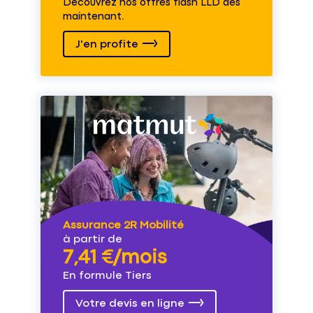
Découvrez nos offres flash LLD dès
maintenant.
J'en profite
Assurance 2R Mobilité
à partir de
7,41 €/mois
En formule Tiers
Votre devis en ligne