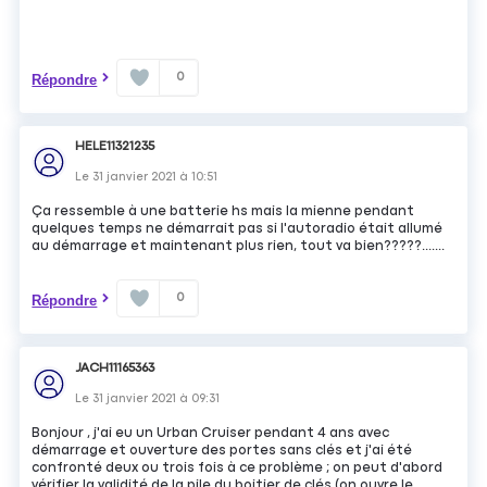
0
Répondre
HELE11321235
Le
31 janvier 2021
à
10:51
Ça ressemble à une batterie hs mais la mienne pendant
quelques temps ne démarrait pas si l'autoradio était allumé
au démarrage et maintenant plus rien, tout va bien?????.......
0
Répondre
JACH11165363
Le
31 janvier 2021
à
09:31
Bonjour , j'ai eu un Urban Cruiser pendant 4 ans avec
démarrage et ouverture des portes sans clés et j'ai été
confronté deux ou trois fois à ce problème ; on peut d'abord
vérifier la validité de la pile du boitier de clés (on ouvre le