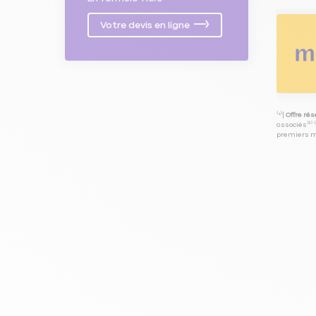
Votre devis en ligne
⁽⁴⁾|
Offre ré
associés⁽³⁾ 
premiers mo