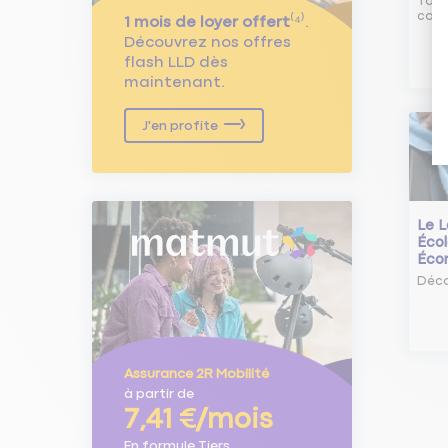
Tout
comm
1 mois de loyer offert
⁽⁴⁾.
Découvrez nos offres
flash LLD dès
maintenant.
J'en profite
Le L
Écol
Éco
Déco
Assurance 2R Mobilité
à partir de
7,41 €/mois
En formule Tiers