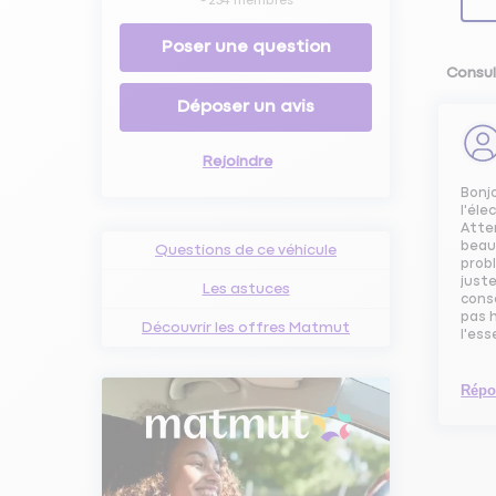
-
254
membres
Poser une question
Consul
Déposer un avis
Rejoindre
Bonjo
l'éle
Atten
beau
Questions de ce véhicule
prob
just
Les astuces
cons
pas h
Découvrir les offres Matmut
l'ess
Répo