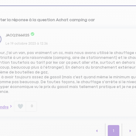
ter la réponse à la question Achat camping car
JACQ21666125
Le
19 octobre 2023
à
12:36
ur, j'ai un van, pas vraiment un cc, mais nous avons utilisé le chauffage d
ctricité à un prix raisonnable (camping, aire de stationnement) et le ch
tion toutefois au tarif par kw car ça peut aller vite, surtout en dehors
coup, beaucoup plus à l'étranger). En dehors du branchement extérieur,
lème de bouteilles de gaz,
e à avoir toujours assez de gasoil (mais c'est quand même le minimum 
omme pas beaucoup. De toutes façons, le chauffage s'arrête si le nivea
yper économique vu le prix du gasoil mais tellement pratique et je ne p
ence.
0
ndre
1