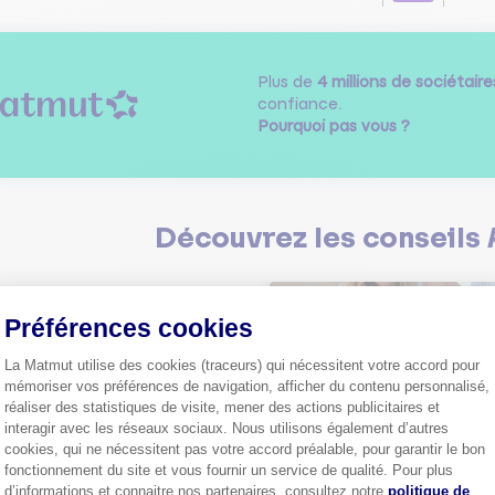
Plus de
4 millions de sociétaire
confiance.
Pourquoi pas vous ?
Découvrez les
conseils
Préférences cookies
La Matmut utilise des cookies (traceurs) qui nécessitent votre accord pour
mémoriser vos préférences de navigation, afficher du contenu personnalisé,
réaliser des statistiques de visite, mener des actions publicitaires et
Comment bien choisir son
assurance auto ?
interagir avec les réseaux sociaux. Nous utilisons également d’autres
cookies, qui ne nécessitent pas votre accord préalable, pour garantir le bon
Conseils pour choisir la meille
st-ce que le nouveau radar
assurance auto selon vos bes
fonctionnement du site et vous fournir un service de qualité. Pour plus
elle ?
Axeptio consent
d’informations et connaitre nos partenaires, consultez notre
politique de