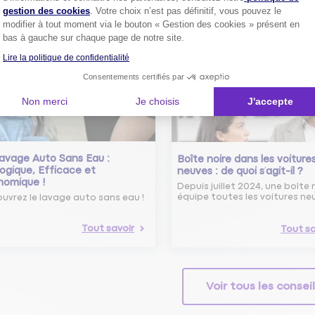
 savoir sur le radar tourelle et
gestion des cookies
. Votre choix n’est pas définitif, vous pouvez le
ent éviter les infractions.
Tout sa
modifier à tout moment via le bouton « Gestion des cookies » présent en
bas à gauche sur chaque page de notre site.
Tout savoir
Lire la politique de confidentialité
Consentements certifiés par
Non merci
Je choisis
J'accepte
avage Auto Sans Eau :
Boîte noire dans les voiture
ogique, Efficace et
neuves : de quoi s’agit-il ?
nomique !
Depuis juillet 2024, une boîte 
équipe toutes les voitures ne
uvrez le lavage auto sans eau !
Tout savoir
Tout sa
Voir tous les consei