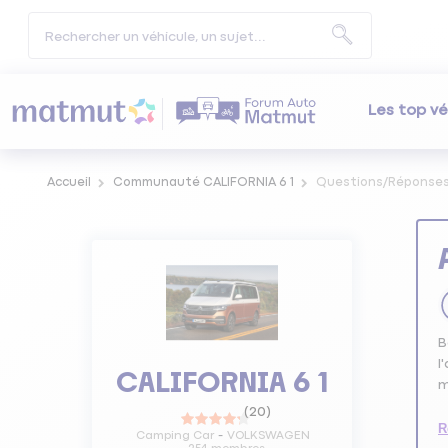
Les top vé
Accueil
Communauté CALIFORNIA 6 1
Questions/Réponse
B
l
CALIFORNIA 6 1
m
(
20
)
R
Camping Car
VOLKSWAGEN