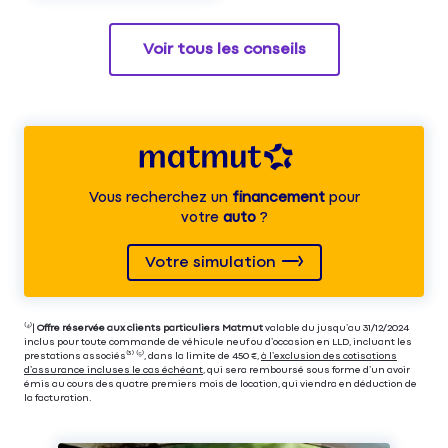
Voir tous les conseils
Vous recherchez un
financement
pour
votre
auto
?
Votre simulation
⁽⁴⁾|
Offre réservée aux clients particuliers Matmut
valable du jusqu’au 31/12/2024
inclus pour toute commande de véhicule neuf ou d’occasion en LLD, incluant les
prestations associés⁽³⁾ ⁽⁵⁾, dans la limite de 450 €,
à l’exclusion des cotisations
d’assurance incluses le cas échéant
, qui sera remboursé sous forme d’un avoir
émis au cours des quatre premiers mois de location, qui viendra en déduction de
la facturation.