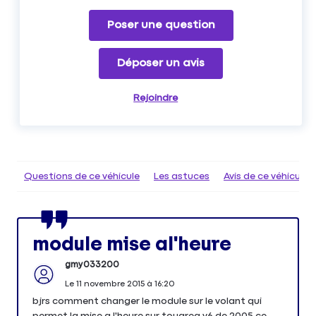
Poser une question
Déposer un avis
Rejoindre
Questions de ce véhicule
Les astuces
Avis de ce véhicule
module mise al'heure
gmy033200
Le
11 novembre 2015
à
16:20
bjrs comment changer le module sur le volant qui
permet la mise a l'heure sur touareg v6 de 2005 ce