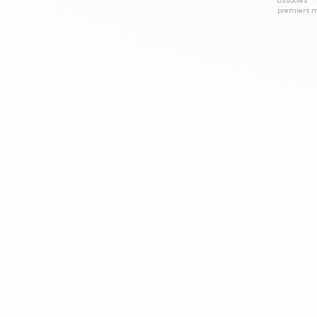
associés⁽³⁾ 
premiers mo