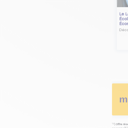
Le L
Écol
Éco
Déco
⁽⁴⁾|
Offre ré