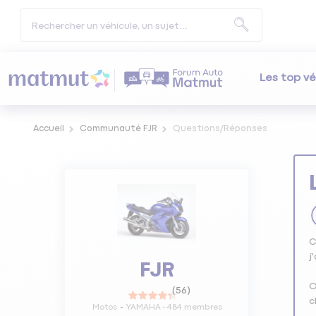
Les top vé
Accueil
Communauté FJR
Questions/Réponses
C
j
FJR
O
(
56
)
c
Motos
YAMAHA
-
484
membres