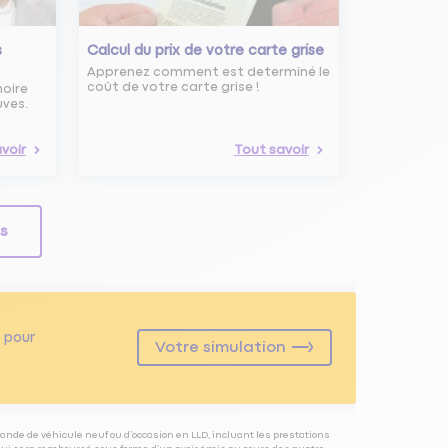
s
Calcul du prix de votre carte grise
Apprenez comment est determiné le
coût de votre carte grise !
noire
uves.
voir
Tout savoir
ls
pour
Votre simulation
ande de véhicule neuf ou d’occasion en LLD, incluant les prestations