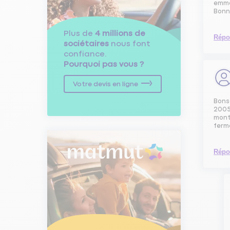
emmè
Bonn
Plus de
4 millions de
Répo
sociétaires
nous font
confiance.
Pourquoi pas vous ?
Votre devis en ligne
Bonso
2005,
mont
ferm
Répo