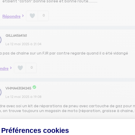
étaient "coton".bonne soirée et bonne route..........
0
Répondre
GILL64564161
Le
12 mai 2025
à
21:04
y a pas de chaîne sur un FJR par contre regarde quand il a été vidangé
0
ndre
VHMA43134245
Le
12 mai 2025
à
19:08
re avec soi un kit de réparations de pneu avec cartouche de gaz pour ne
, on trouve toujours un magasin de moto (réparation, graisse à chaine, h
0
ndre
Préférences cookies