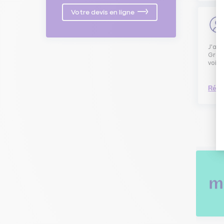
Votre devis en ligne
J'ai 
Grais
voilà
Répo