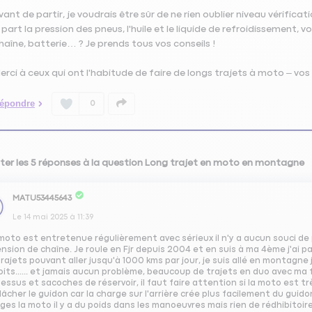
vant de partir, je voudrais être sûr de ne rien oublier niveau vérificat
 part la pression des pneus, l'huile et le liquide de refroidissement, 
haîne, batterie… ? Je prends tous vos conseils !
erci à ceux qui ont l'habitude de faire de longs trajets à moto – vos
épondre
0
ter les 5 réponses à la question Long trajet en moto en montagne
MATU53445643
Le
14 mai 2025
à
11:39
 moto est entretenue régulièrement avec sérieux il n'y a aucun souci de
ension de chaîne. Je roule en Fjr depuis 2004 et en suis à ma 4ème j'ai
rajets pouvant aller jusqu'à 1000 kms par jour, je suis allé en montagn
its...... et jamais aucun problème, beaucoup de trajets en duo avec ma 
essus et sacoches de réservoir, il faut faire attention si la moto est t
lâcher le guidon car la charge sur l'arrière crée plus facilement du gui
es la moto il y a du poids dans les manoeuvres mais rien de rédhibitoir