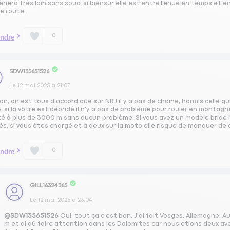
nera très loin sans souci si biensûr elle est entretenue en temps et
e route.
0
ndre
SDW135651526
Le
12 mai 2025
à
21:07
ir, on est tous d'accord que sur NRJ il y a pas de chaîne, hormis celle q
 si la vôtre est débridé il n'y a pas de problème pour rouler en montagn
é à plus de 3000 m sans aucun problème. Si vous avez un modèle bridé il
és, si vous êtes chargé et à deux sur la moto elle risque de manquer de
0
ndre
GILL16324365
Le
12 mai 2025
à
23:04
@SDW135651526
Oui, tout ça c'est bon. J'ai fait Vosges, Allemagne, A
m et ai dû faire attention dans les Dolomites car nous étions deux ave