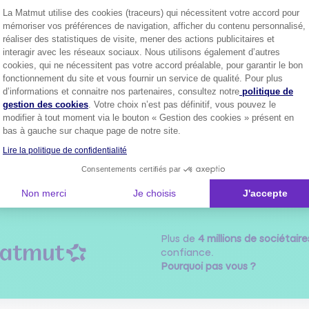
La Matmut utilise des cookies (traceurs) qui nécessitent votre accord pour
mémoriser vos préférences de navigation, afficher du contenu personnalisé,
GILL16324365
réaliser des statistiques de visite, mener des actions publicitaires et
Le
12 mai 2025
à
18:53
interagir avec les réseaux sociaux. Nous utilisons également d’autres
cookies, qui ne nécessitent pas votre accord préalable, pour garantir le bon
l'habitude, vérifie les clignotants, codes, phare, veilleuse arrière, feu s
se bien la chaine (j'ai un cardan), le retour de la poignée d'accélérateu
fonctionnement du site et vous fournir un service de qualité. Pour plus
Axeptio consent
 si ça peut t'aider et bonne route....
d’informations et connaitre nos partenaires, consultez notre
politique de
gestion des cookies
. Votre choix n’est pas définitif, vous pouvez le
modifier à tout moment via le bouton « Gestion des cookies » présent en
0
ndre
bas à gauche sur chaque page de notre site.
Lire la politique de confidentialité
Consentements certifiés par
1
Non merci
Je choisis
J'accepte
Plus de
4 millions de sociétaire
confiance.
Pourquoi pas vous ?