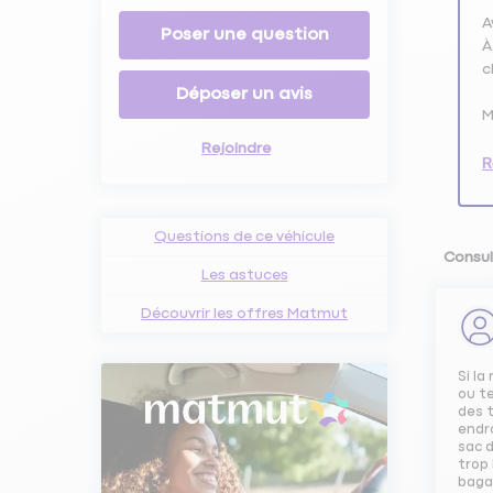
A
Poser une question
À
c
Déposer un avis
M
Rejoindre
R
Questions de ce véhicule
Consul
Les astuces
Découvrir les offres Matmut
Si la
ou t
des t
endro
sac d
trop 
bagag