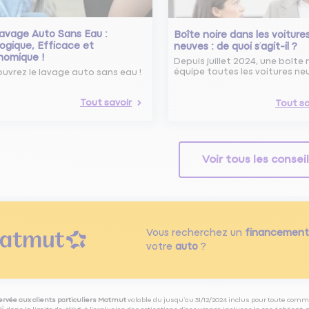
avage Auto Sans Eau :
Boîte noire dans les voiture
ogique, Efficace et
neuves : de quoi s’agit-il ?
nomique !
Depuis juillet 2024, une boîte 
équipe toutes les voitures ne
uvrez le lavage auto sans eau !
Tout savoir
Tout sa
Voir tous les consei
Vous recherchez un
financement
votre
auto
?
servée aux clients particuliers Matmut
valable du jusqu’au 31/12/2024 inclus pour toute comm