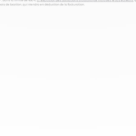
⁽⁵⁾, dans la limite de 450 €,
à l’exclusion des cotisations d’assurance incluses le cas échéant
,
is de location, qui viendra en déduction de la facturation.