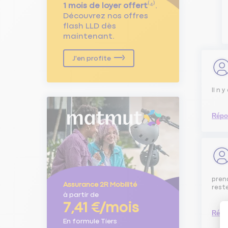
1 mois de loyer offert
⁽⁴⁾.
Découvrez nos offres
flash LLD dès
maintenant.
J'en profite
Il n 
Répo
prend
Assurance 2R Mobilité
reste
à partir de
7,41 €/mois
Répo
En formule Tiers