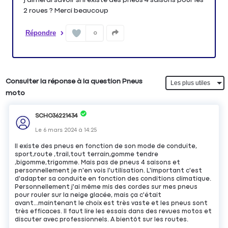
2 roues ? Merci beaucoup
Répondre
0
Consulter la réponse à la question Pneus
moto
SCHO36221434
Le
6 mars 2024
à
14:25
Il existe des pneus en fonction de son mode de conduite,
sport,route ,trail,tout terrain,gomme tendre
,bigomme,trigomme. Mais pas de pneus 4 saisons et
personnellement je n'en vois l'utilisation. L'important c'est
d'adapter sa conduite en fonction des conditions climatique.
Personnellement j'ai même mis des cordes sur mes pneus
pour rouler sur la neige glacée, mais ça c'était
avant...maintenant le choix est très vaste et les pneus sont
très efficaces. Il faut lire les essais dans des revues motos et
discuter avec professionnels. A bientôt sur les routes.