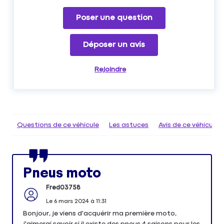
Poser une question
Déposer un avis
Rejoindre
Questions de ce véhicule
Les astuces
Avis de ce véhicule
Pneus moto
Fred03758
Le
6 mars 2024
à
11:31
Bonjour, je viens d'acquérir ma première moto,
j'aimerai savoir si il existe des pneus 4 saisons pour les