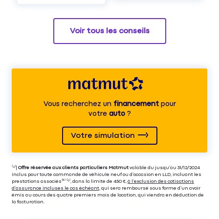
Voir tous les conseils
Vous recherchez un
financement
pour
votre
auto
?
Votre simulation
⁽⁴⁾|
Offre réservée aux clients particuliers Matmut
valable du jusqu’au 31/12/2024
inclus pour toute commande de véhicule neuf ou d’occasion en LLD, incluant les
prestations associés⁽³⁾ ⁽⁵⁾, dans la limite de 450 €,
à l’exclusion des cotisations
d’assurance incluses le cas échéant
, qui sera remboursé sous forme d’un avoir
émis au cours des quatre premiers mois de location, qui viendra en déduction de
la facturation.