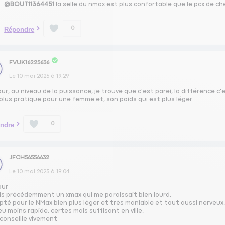
@BOUT11364451
la selle du nmax est plus confortable que le pcx de c
0
Répondre
FVUK16225636
Le
10 mai 2025
à
19:29
ur, au niveau de la puissance, je trouve que c'est parei, la différence c'
plus pratique pour une femme et, son poids qui est plus léger.
0
ndre
JFCH56556632
Le
10 mai 2025
à
19:04
our
ais précédemment un xmax qui me paraissait bien lourd.
opté pour le NMax bien plus léger et très maniable et tout aussi nerveux
u moins rapide, certes mais suffisant en ville.
 conseille vivement