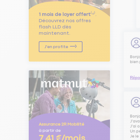
1 mois de loyer offert
⁽⁴⁾.
Découvrez nos offres
flash LLD dès
maintenant.
J'en profite
Bonjo
bien 
Répo
Bonj
J'av
Assurance 2R Mobilité
J'ai 
à partir de
Un pe
Je le
7,41 €/mois