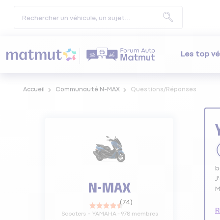
Les top vé
Accueil
Communauté N-MAX
Questions/Réponses
b
J
N-MAX
M
(
74
)
R
Scooters
YAMAHA
-
978
membres