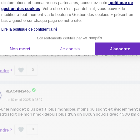
Axeptio consent
d’informations et connaitre nos partenaires, consultez notre
politique de
0
ndre
gestion des cookies
. Votre choix n’est pas définitif, vous pouvez le
modifier à tout moment via le bouton « Gestion des cookies » présent en
bas à gauche sur chaque page de notre site.
LUCC15143222
Lire la politique de confidentialité
Le
10 mai 2025
à
18:34
Consentements certifiés par
rand chose à part le look et le prix ce sont des 125cm3
Non merci
Je choisis
J'accepte
is un xmax que je me suis fait voler et j ai pris un nmax car beaucoup moi
mme je mesure 1,87 il est un peu petit. Moins confortable quand on est d
0
ndre
REAC41142465
Le
10 mai 2025
à
18:19
ur le nmax et plus petit, plus maniable, moins puissant et évidemment m
 satisfait de mon nmax depuis plus d'un an aucun soucis avec 4500 km 
0
ndre