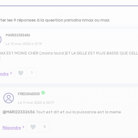
ter les 9 réponses à la question yamaha nmax ou max
MARI22332656
Le
10 mai 2025
à
21:19
MAX EST MOINS CHER (,moins lourd )ET LA SELLE EST PLUS BASSE QUE CELLE
E
1
ndre
FRED31653131
Le
11 mai 2025
à
00:17
@MARI22332656
Tout est dit et oui la puissance est la meme
0
Répondre