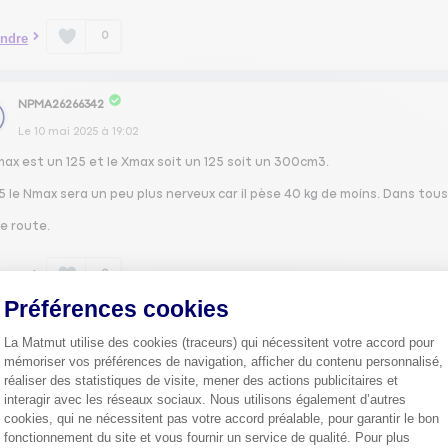
0
ndre
NPMA26266342
Le
10 mai 2025
à
19:02
ax est un 125 et le Xmax soit un 125 soit un 300cm3.
5 le Nmax sera un peu plus nerveux car il pèse 40 kg de moins. Dans tous
e route.
0
ndre
Préférences cookies
La Matmut utilise des cookies (traceurs) qui nécessitent votre accord pour
BBIT64551145
mémoriser vos préférences de navigation, afficher du contenu personnalisé,
Le
10 mai 2025
à
18:52
réaliser des statistiques de visite, mener des actions publicitaires et
interagir avec les réseaux sociaux. Nous utilisons également d’autres
ur, nmax est un scooter plutôt urbain plus pratique pour la ville mes 
enant tout dépend des trajet de tout les jours si plus ville nmax restera
cookies, qui ne nécessitent pas votre accord préalable, pour garantir le bon
fonctionnement du site et vous fournir un service de qualité. Pour plus