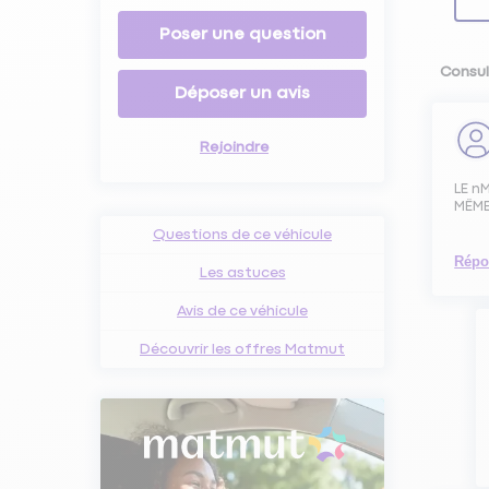
Poser une question
Consul
Déposer un avis
Rejoindre
LE n
MËM
Questions de ce véhicule
Répo
Les astuces
Avis de ce véhicule
Découvrir les offres Matmut