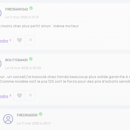
FRED56341262
Le
11 mai 2025
à
01:21
 moins cher plus petit sinon ´ même moteur
0
ndre
BOUT11364451
Le
10 mai 2025
à
20:09
ur , un conseil j'ai basculé chez Honda beaucoup plus solide garantie 
Comme modèle soit le pcx 125 soit le Forza pour des prix d'achats sensi
0
ndre
FRED31653131
Le
11 mai 2025
à
00:17