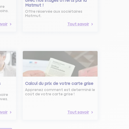
avec nos stages offerts par la
Matmut !
ure
oins.
Offre réservée aux sociétaires
Matmut.
voir
Tout savoir
s
Calcul du prix de votre carte grise
Apprenez comment est determiné le
coût de votre carte grise !
noire
uves.
voir
Tout savoir