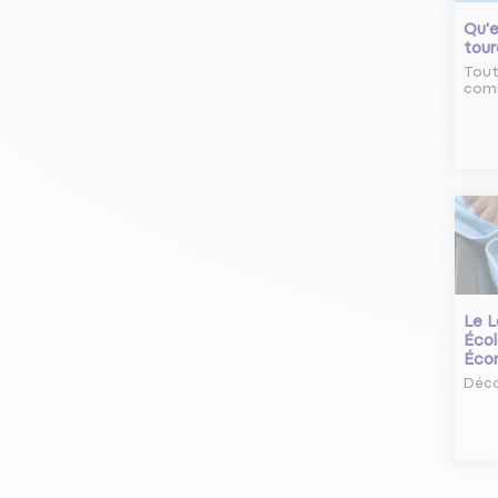
Qu'e
tour
Tout
comm
Le L
Écol
Éco
Déco