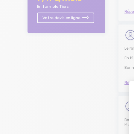
En formule Tiers
Répo
Votre devis en ligne
Le Nm
En 12
Bonn
Répo
Bonjo
Maint