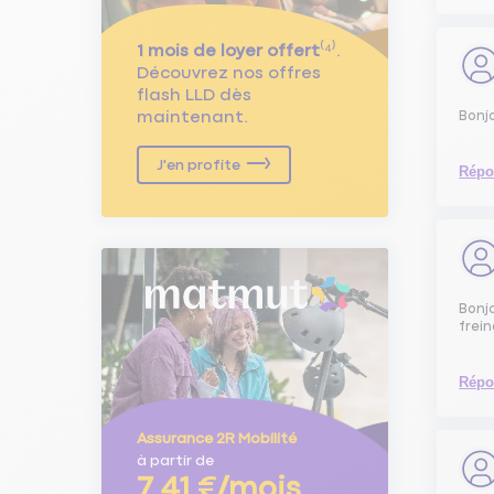
1 mois de loyer offert
⁽⁴⁾.
Découvrez nos offres
flash LLD dès
maintenant.
Bonjo
J'en profite
Répo
Bonjo
frei
Répo
Assurance 2R Mobilité
à partir de
7,41 €/mois