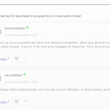
ter les 13 réponses à la question 6 mois sans rouler
DAMO31645335
Le
30 janvier 2025
à
12:21
ur, je vous conseille de faire une révision complète . Ainsi que de bien c
sans risque . À moto, il ne faut pas négliger la sécurité . Pour vous et p
1
ndre
HILA12331566
Le
30 janvier 2025
à
17:18
dange étant préconisée une fois par an par Yamaha , à votre place , je la 
0
ndre