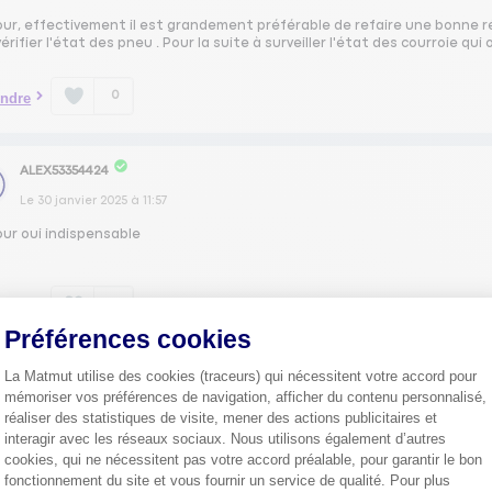
ur, effectivement il est grandement préférable de refaire une bonne révisi
érifier l'état des pneu . Pour la suite à surveiller l'état des courroie qui
0
ndre
ALEX53354424
Le
30 janvier 2025
à
11:57
our oui indispensable
0
ndre
Préférences cookies
La Matmut utilise des cookies (traceurs) qui nécessitent votre accord pour
SOUL56414242
mémoriser vos préférences de navigation, afficher du contenu personnalisé,
Le
30 janvier 2025
à
11:46
réaliser des statistiques de visite, mener des actions publicitaires et
interagir avec les réseaux sociaux. Nous utilisons également d’autres
ur oui il et préférable de faire une révision
cookies, qui ne nécessitent pas votre accord préalable, pour garantir le bon
fonctionnement du site et vous fournir un service de qualité. Pour plus