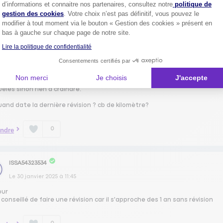
Axeptio consent
0
ndre
d’informations et connaitre nos partenaires, consultez notre
politique de
gestion des cookies
. Votre choix n’est pas définitif, vous pouvez le
modifier à tout moment via le bouton « Gestion des cookies » présent en
bas à gauche sur chaque page de notre site.
BAPT45314625
Lire la politique de confidentialité
Le
30 janvier 2025
à
11:45
Consentements certifiés par
our,
Non merci
Je choisis
J'accepte
s révisions ont été faites aucun problème juste regarde les pneus les gon
elés sinon rien à craindre.
and date la dernière révision ? cb de kilomètre?
0
ndre
ISSA54323534
Le
30 janvier 2025
à
11:45
our
t conseillé de faire une révision car il s'approche des 1 an sans révision