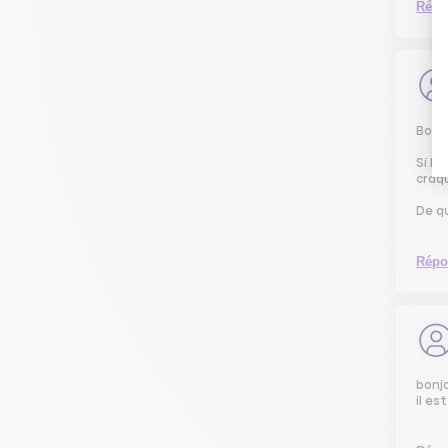
Répo
Bonj
Si le
craqu
De qu
Répo
bonj
il es