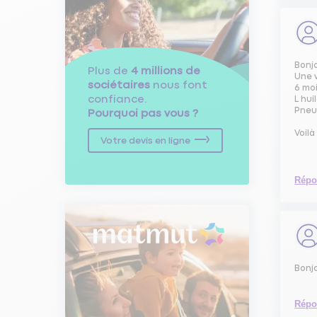
Bonjo
Plus de
4 millions de
Une v
sociétaires
nous font
6 moi
confiance.
L hui
Pneu 
Pourquoi pas vous ?
Voilà
Votre devis en ligne
Répo
Bonjo
Répo