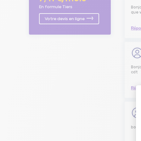
En formule Tiers
Bonjo
que v
Votre devis en ligne
Répo
Bonj
cdt
Répo
bonjo