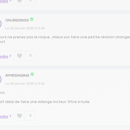
0
ndre
ONUR32316123
Le
30 janvier 2025
à
11:44
urs ne prenez pas le risque , mieux vos faire une petite révision changeme
out
0
ndre
AYME52463463
Le
30 janvier 2025
à
11:43
our,
rait idéal de faire une vidange moteur filtre à huile.
0
ndre