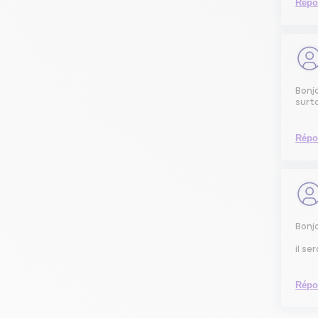
Répo
Bonjo
surt
Répo
Bonj
il se
Répo