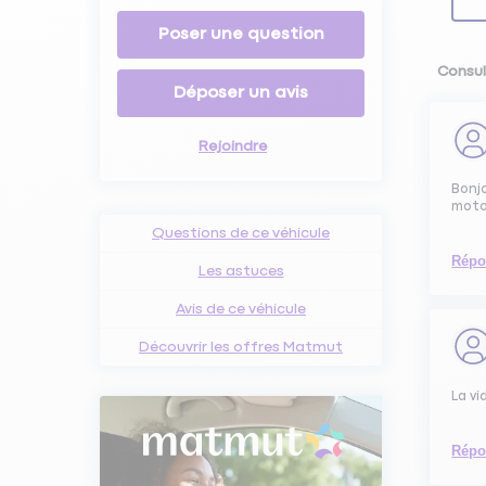
Poser une question
Consul
Déposer un avis
Rejoindre
Bonjo
moto 
Questions de ce véhicule
Répo
Les astuces
Avis de ce véhicule
Découvrir les offres Matmut
La vi
Répo