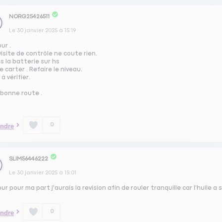
NORG25426511
Le
30 janvier 2025
à
15:19
ur .
isite de contrôle ne coute rien.
s la batterie sur hs
le carter . Refaire le niveau.
à vérifier.
 bonne route .
0
ndre
SLIM56446222
Le
30 janvier 2025
à
15:01
ur pour ma part j'aurais la revision afin de rouler tranquille car l'huile 
0
ndre