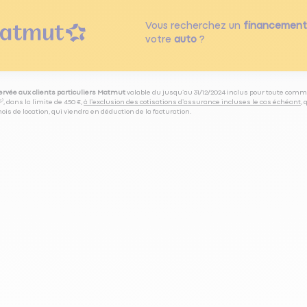
Vous recherchez un
financement
votre
auto
?
servée aux clients particuliers Matmut
valable du jusqu’au 31/12/2024 inclus pour toute comm
⁽⁵⁾, dans la limite de 450 €,
à l’exclusion des cotisations d’assurance incluses le cas échéant
,
is de location, qui viendra en déduction de la facturation.