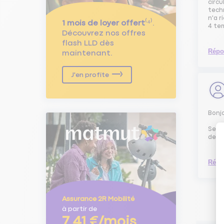
circu
tech
n'a r
1 mois de loyer offert
⁽⁴⁾.
4 tem
Découvrez nos offres
flash LLD dès
Répo
maintenant.
J'en profite
Bonj
Seuls
derni
Répo
Assurance 2R Mobilité
à partir de
7,41 €/mois