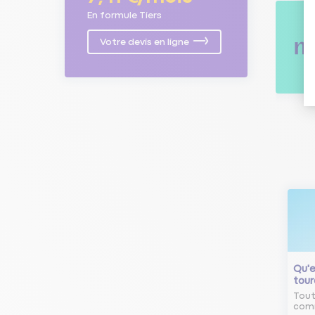
En formule Tiers
Votre devis en ligne
Qu'e
tour
Tout
comm