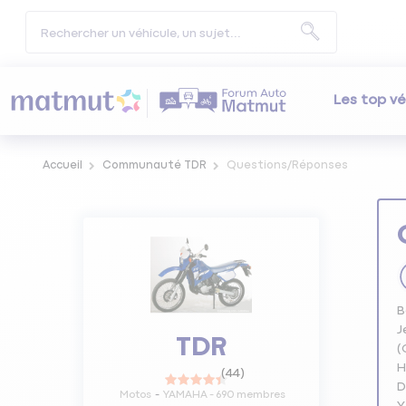
Les top vé
Accueil
Communauté TDR
Questions/Réponses
B
J
TDR
(
H
(
44
)
D
Motos
YAMAHA
-
690
membres
Y