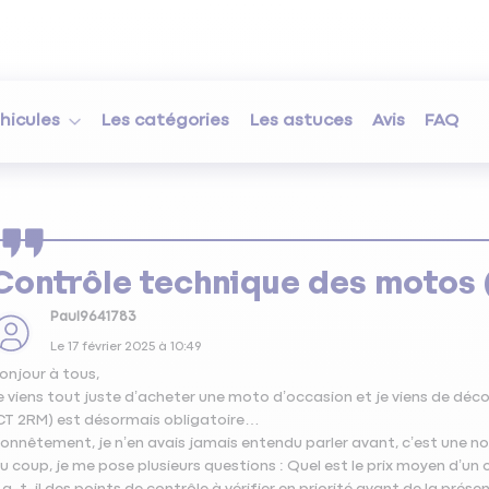
hicules
Les catégories
Les astuces
Avis
FAQ
Contrôle technique des motos
Paul9641783
Le
17 février 2025
à
10:49
onjour à tous,
e viens tout juste d’acheter une moto d’occasion et je viens de déc
CT 2RM) est désormais obligatoire…
onnêtement, je n’en avais jamais entendu parler avant, c’est une n
u coup, je me pose plusieurs questions : Quel est le prix moyen d’un
 a-t-il des points de contrôle à vérifier en priorité avant de la prése