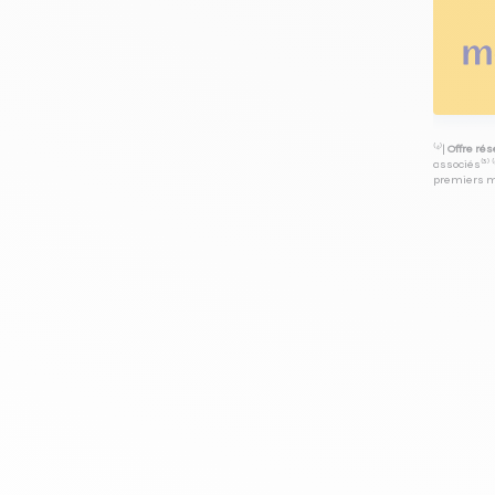
⁽⁴⁾|
Offre ré
associés⁽³⁾ 
premiers mo