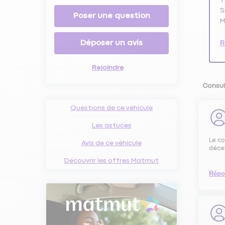
S
Poser une question
M
Déposer un avis
R
Rejoindre
Consul
Questions de ce véhicule
Les astuces
Le co
Avis de ce véhicule
décem
Découvrir les offres Matmut
Répo