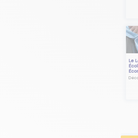
Le L
Écol
Éco
Déco