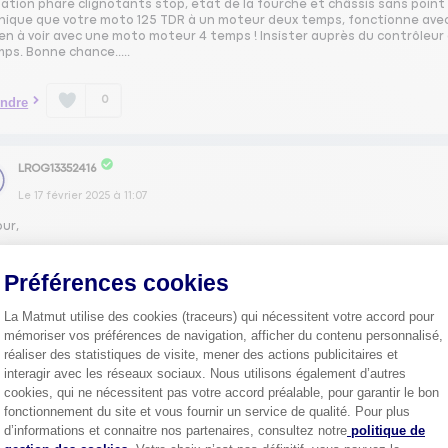
lation phare clignotants stop, état de la fourche et châssis sans point d
nique que votre moto 125 TDR à un moteur deux temps, fonctionne avec 
ien à voir avec une moto moteur 4 temps ! Insister auprès du contrôleur 
ps. Bonne chance.....
0
ndre
LROG13352416
Le
17 février 2025
à
11:07
our,
 les points de sécurité sont inspectés (Éclairage, freinage , suspensions
er et tout Ok. Le coût du CT a été de 65 €. Cordialement
Préférences cookies
La Matmut utilise des cookies (traceurs) qui nécessitent votre accord pour
0
ndre
mémoriser vos préférences de navigation, afficher du contenu personnalisé,
réaliser des statistiques de visite, mener des actions publicitaires et
interagir avec les réseaux sociaux. Nous utilisons également d’autres
cookies, qui ne nécessitent pas votre accord préalable, pour garantir le bon
1
fonctionnement du site et vous fournir un service de qualité. Pour plus
Axeptio consent
d’informations et connaitre nos partenaires, consultez notre
politique de