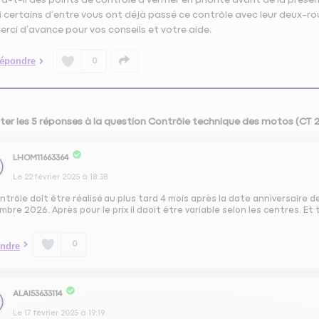
i certains d’entre vous ont déjà passé ce contrôle avec leur deux-ro
erci d’avance pour vos conseils et votre aide.
épondre
0
ter les 5 réponses à la question Contrôle technique des motos (CT 
LHOM11663364
Le
22 février 2025
à
18:38
ntrôle doit être réalisé au plus tard 4 mois après la date anniversaire de 
bre 2026. Après pour le prix il daoit être variable selon les centres. Et
0
ndre
ALAI53633114
Le
17 février 2025
à
19:19