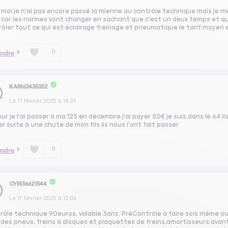
 moi je n'ai pas encore passé la mienne au contrôle technique mais je me
car les normes vont changer en sachant que c'est un deux temps et qu'il 
ôler tout ce qui est éclairage freinage et pneumatique le tarif moyen 
0
ndre
KARI63435352
Le
17 février 2025
à
14:29
ur je l'ai passer à ma 125 en décembre j'ai payer 50€ je suis dans le 64 il
r suite à une chute de mon fils ils nous l'ont fait passer
0
ndre
CYRI36621544
Le
17 février 2025
à
12:06
rôle technique 90euros, valable 3ans. PréContrôle à faire sois même ou
des pneus, freins à disques et plaquettes de freins,amortisseurs avant /