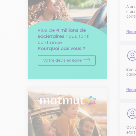
Alors
mars 
contr
Plus de
4 millions de
Répo
sociétaires
nous font
confiance.
Pourquoi pas vous ?
Votre devis en ligne
Bonjo
casse
Répo
Cont
état 