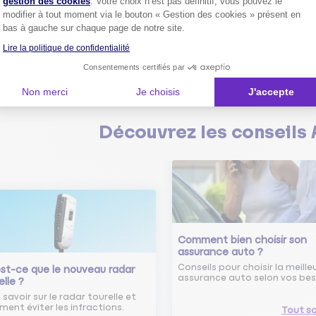
gestion des cookies
. Votre choix n’est pas définitif, vous pouvez le
modifier à tout moment via le bouton « Gestion des cookies » présent en
bas à gauche sur chaque page de notre site.
Plus de
4 millions de sociétaire
confiance.
Lire la politique de confidentialité
Pourquoi pas vous ?
Consentements certifiés par
Non merci
Je choisis
J'accepte
Découvrez les
conseils
Comment bien choisir son
assurance auto ?
Conseils pour choisir la meille
st-ce que le nouveau radar
assurance auto selon vos bes
elle ?
 savoir sur le radar tourelle et
ent éviter les infractions.
Tout sa