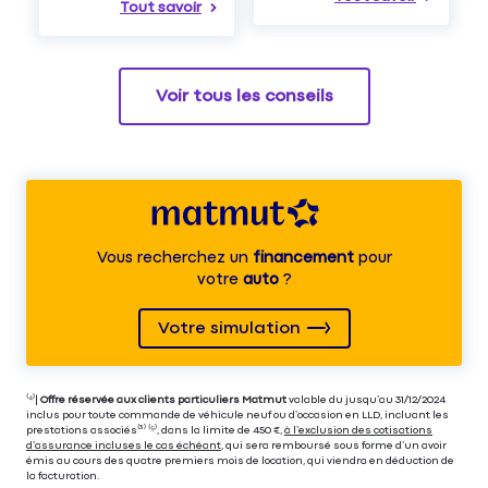
Tout savoir
Voir tous les conseils
Vous recherchez un
financement
pour
votre
auto
?
Votre simulation
⁽⁴⁾|
Offre réservée aux clients particuliers Matmut
valable du jusqu’au 31/12/2024
inclus pour toute commande de véhicule neuf ou d’occasion en LLD, incluant les
prestations associés⁽³⁾ ⁽⁵⁾, dans la limite de 450 €,
à l’exclusion des cotisations
d’assurance incluses le cas échéant
, qui sera remboursé sous forme d’un avoir
émis au cours des quatre premiers mois de location, qui viendra en déduction de
la facturation.