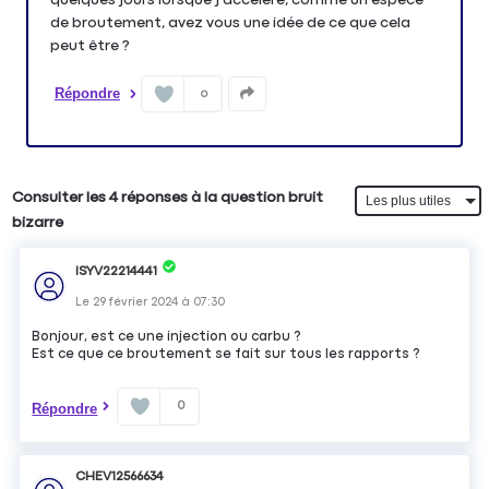
de broutement, avez vous une idée de ce que cela
peut être ?
Répondre
0
Consulter les 4 réponses à la question bruit
bizarre
ISYV22214441
Le
29 février 2024
à
07:30
Bonjour, est ce une injection ou carbu ?
Est ce que ce broutement se fait sur tous les rapports ?
0
Répondre
CHEV12566634