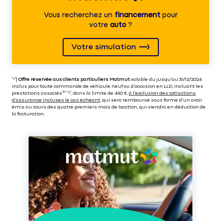
Vous recherchez un
financement
pour
votre
auto
?
Votre simulation
⁽⁴⁾|
Offre réservée aux clients particuliers Matmut
valable du jusqu’au 31/12/2024
inclus pour toute commande de véhicule neuf ou d’occasion en LLD, incluant les
prestations associés⁽³⁾ ⁽⁵⁾, dans la limite de 450 €,
à l’exclusion des cotisations
d’assurance incluses le cas échéant
, qui sera remboursé sous forme d’un avoir
émis au cours des quatre premiers mois de location, qui viendra en déduction de
la facturation.