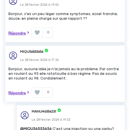
Le
28 février 2024
à
19:43
Bonjour, c'es un peu léger comme synptomes, accel franche,
douce, en pleine charge sur quel rapport ??
0
Répondre
MIQU56553656
Le
28 février 2024
à
17:36
Bonjour, aucune idée je n'ai jamais eu le problème. Par contre
en roulant au 95 elle ratatouille à bas régime. Pas de soucis
en roulant au 98. Cordialement.
0
Répondre
MANU46356231
Le
28 février 2024
à
19:32
@MIQU56553656
C'est une injection ou une carbu?