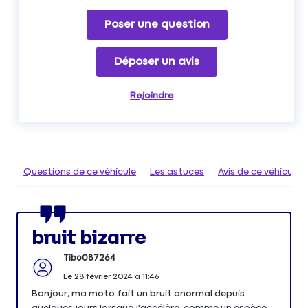
Poser une question
Déposer un avis
Rejoindre
Questions de ce véhicule
Les astuces
Avis de ce véhicule
bruit bizarre
Tibo087264
Le
28 février 2024
à
11:46
Bonjour, ma moto fait un bruit anormal depuis
quelques jours lorsque j'accélère, comme un espèce