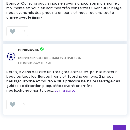
Bonjour Oui sans soucis nous en avons chacun un mon mari et
moi même et nous en sommes très contents Super sur la neige
nous avons mis des pneus crampons et nous roulons toute l
année avec le jimmy
0
DENI11645314
Utilisateur
SOFTAIL - HARLEY-DAVIDSON
Le
18 juin 2025
à
15:37
Perso je viens de Faire un tres gros entretien, pour le moteur,
bougies,tous les fluides,freins et fourche compris, 2 pneus
neufs,rouronne et courroie plus primaire neufs,resserrage des
guides de direction,plaquettes avant er arrière
neufs,changements des...
voir la suite
0