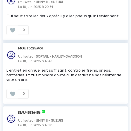
Utilisateur
JIMNY II - SUZUKI
Le
18 juin 2025
à
20:34
Oui peut faire les deux après il y a les pneus qu interviennent
0
MOUT56253451
Utilisateur
SOFTAIL - HARLEY-DAVIDSON
Le
18 juin 2025
à
17:46
L entretien annuel est suffisant, contrôler freins, pneus,
batteries. Et zut moindre doute d'un défaut ne pas hésiter de
vour un pro.
0
ISAU43336456
Utilisateur
JIMNY II - SUZUKI
Le
18 juin 2025
à
17:19