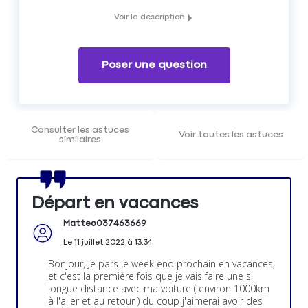
Voir la description
Liste des checks à effectuer avant le grand départ en
vacances
Poser une question
Consulter les astuces
Voir toutes les astuces
similaires
Départ en vacances
Matteo037463669
Le
11 juillet 2022
à
13:34
Bonjour, Je pars le week end prochain en vacances,
et c'est la première fois que je vais faire une si
longue distance avec ma voiture ( environ 1000km
à l'aller et au retour ) du coup j'aimerai avoir des