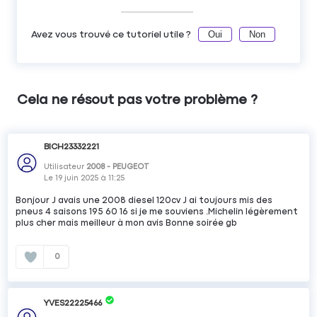
Oui
Non
Avez vous trouvé ce tutoriel utile ?
Cela ne résout pas votre problème ?
BICH23332221
Utilisateur
2008 - PEUGEOT
Le
19 juin 2025
à
11:25
Bonjour J avais une 2008 diesel 120cv J ai toujours mis des
pneus 4 saisons 195 60 16 si je me souviens .Michelin légèrement
plus cher mais meilleur à mon avis Bonne soirée gb
0
YVES22225466