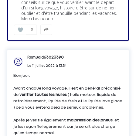
conseils sur ce que vous vérifier avant le départ
d'un si long voyage, histoire d'être sur de ne rien
oublier et d'être tranquille pendant les vacances.
Merci beaucoup
0
Romuald63023390
Le
11 juillet 2022
à
13:34
Bonjour,
Avant chaque long voyage, il est en général préconisé
de
vérifier toutes les huiles
( huile moteur, liquide de
refroidissement, liquide de frein et le liquide lave glace
) cela vous évitera déjà de sérieux problèmes.
Après je vérifie également
ma pression des pneus
, et
je les regonfle légèrement car je serait plus chargé
qu'en temps normal.