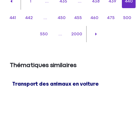
1
...
435
...
438
439
440
441
442
...
450
455
460
475
500
550
...
2000
Thématiques similaires
Transport des animaux en voiture