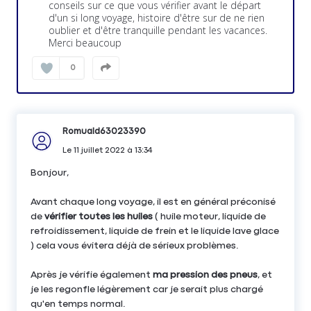
conseils sur ce que vous vérifier avant le départ
d'un si long voyage, histoire d'être sur de ne rien
oublier et d'être tranquille pendant les vacances.
Merci beaucoup
0
Romuald63023390
Le
11 juillet 2022
à
13:34
Bonjour,
Avant chaque long voyage, il est en général préconisé
de
vérifier toutes les huiles
( huile moteur, liquide de
refroidissement, liquide de frein et le liquide lave glace
) cela vous évitera déjà de sérieux problèmes.
Après je vérifie également
ma pression des pneus
, et
je les regonfle légèrement car je serait plus chargé
qu'en temps normal.