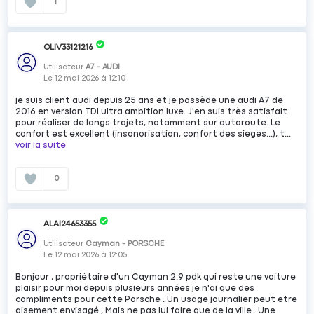
1
OLIV33121216
Utilisateur
A7 - AUDI
Le
12 mai 2026
à
12:10
je suis client audi depuis 25 ans et je possède une audi A7 de
2016 en version TDI ultra ambition luxe. J'en suis très satisfait
pour réaliser de longs trajets, notamment sur autoroute. Le
confort est excellent (insonorisation, confort des sièges...), t...
voir la suite
0
ALAI24653355
Utilisateur
Cayman - PORSCHE
Le
12 mai 2026
à
12:05
Bonjour , propriétaire d'un Cayman 2.9 pdk qui reste une voiture
plaisir pour moi depuis plusieurs années je n'ai que des
compliments pour cette Porsche . Un usage journalier peut etre
aisement envisagé , Mais ne pas lui faire que de la ville . Une