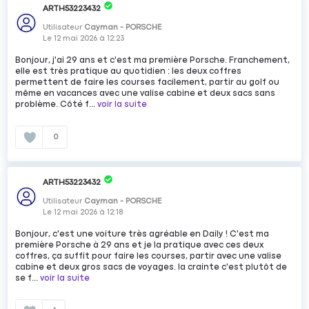
ARTH53223432
Utilisateur
Cayman - PORSCHE
Le
12 mai 2026
à
12:23
Bonjour, j'ai 29 ans et c'est ma première Porsche. Franchement,
elle est très pratique au quotidien : les deux coffres
permettent de faire les courses facilement, partir au golf ou
même en vacances avec une valise cabine et deux sacs sans
problème. Côté f...
voir la suite
0
ARTH53223432
Utilisateur
Cayman - PORSCHE
Le
12 mai 2026
à
12:18
Bonjour, c'est une voiture très agréable en Daily ! C'est ma
première Porsche à 29 ans et je la pratique avec ces deux
coffres, ça suffit pour faire les courses, partir avec une valise
cabine et deux gros sacs de voyages. la crainte c'est plutôt de
se f...
voir la suite