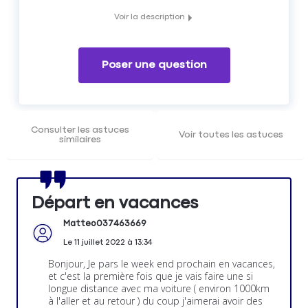
Voir la description
Liste des checks à effectuer avant le grand départ en
vacances
Poser une question
Consulter les astuces
Voir toutes les astuces
similaires
Départ en vacances
Matteo037463669
Le
11 juillet 2022
à
13:34
Bonjour, Je pars le week end prochain en vacances,
et c'est la première fois que je vais faire une si
longue distance avec ma voiture ( environ 1000km
à l'aller et au retour ) du coup j'aimerai avoir des