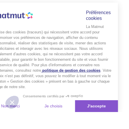
Préférences
cookies
La Matmut
utilise des cookies (traceurs) qui nécessitent votre accord pour
mémoriser vos préférences de navigation, afficher du contenu
personnalisé, réaliser des statistiques de visite, mener des actions
publicitaires et interagir avec les réseaux sociaux. Nous utilisons
également d’autres cookies, qui ne nécessitent pas votre accord
préalable, pour garantir le bon fonctionnement du site et vous fournir
un service de qualité. Pour plus d’informations et connaitre nos
partenaires, consultez notre
politique de gestion des cookies
. Votre
choix n’est pas définitif, vous pouvez le modifier à tout moment via le
bouton « Gestion des cookies » présent en bas à gauche sur chaque
page de notre site.
Consentements certifiés par
Non merci
Je choisis
J'accepte
Plateforme de Gestion du Consentement : Personnalisez vos Options
Axeptio consent
Notre plateforme vous permet d'adapter et de gérer vos paramètres de 