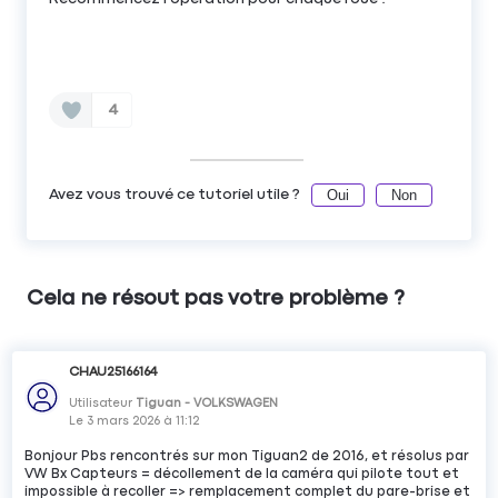
4
Oui
Non
Avez vous trouvé ce tutoriel utile ?
Cela ne résout pas votre problème ?
CHAU25166164
Utilisateur
Tiguan - VOLKSWAGEN
Le
3 mars 2026
à
11:12
Bonjour Pbs rencontrés sur mon Tiguan2 de 2016, et résolus par
VW Bx Capteurs = décollement de la caméra qui pilote tout et
impossible à recoller => remplacement complet du pare-brise et