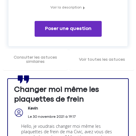
Voir la description
Vous vous sentez l'âme d'un mécanicien et souhaitez
changer vos plaquettes de frein vous même ? Découvrez
comment le faire grâce a notre tutoriel.
Poser une question
Consulter les astuces
Voir toutes les astuces
similaires
Changer moi même les
plaquettes de frein
Kevin
Le
30 novembre 2021
à
19:17
Hello, je voudrais changer moi même les
plaquettes de frein de ma Civic, avez vous des