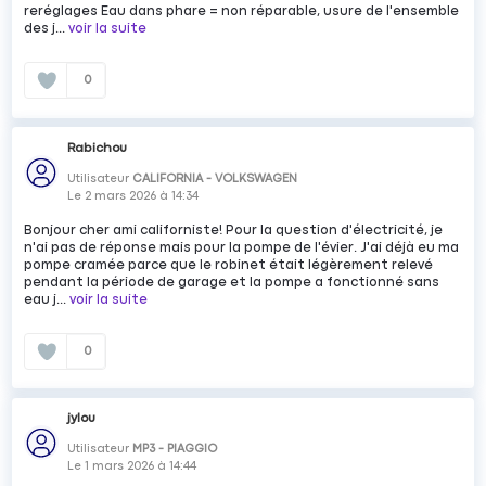
reréglages Eau dans phare = non réparable, usure de l'ensemble
des j...
voir la suite
0
Rabichou
Utilisateur
CALIFORNIA - VOLKSWAGEN
Le
2 mars 2026
à
14:34
Bonjour cher ami californiste! Pour la question d'électricité, je
n'ai pas de réponse mais pour la pompe de l'évier. J'ai déjà eu ma
pompe cramée parce que le robinet était légèrement relevé
pendant la période de garage et la pompe a fonctionné sans
eau j...
voir la suite
0
jylou
Utilisateur
MP3 - PIAGGIO
Le
1 mars 2026
à
14:44