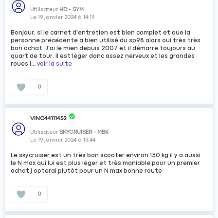
Utilisateur
HD - SYM
Le
19 janvier 2024
à
14:19
Bonjour, si le carnet d'entretien est bien complet et que la
personne précédente a bien utilisé du sp98 alors oui très très
bon achat. J'ai le mien depuis 2007 et il démarre toujours au
quart de tour. Il est léger donc assez nerveux et les grandes
roues l...
voir la suite
0
VINC44111452
Utilisateur
SKYCRUISER - MBK
Le
19 janvier 2024
à
13:44
Le skycruiser est un très bon scooter environ 130 kg il y a aussi
le N max qui lui est plus léger et très maniable pour un premier
achat j opterai plutôt pour un N max bonne route
0