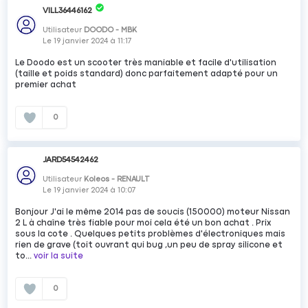
VILL36446162
Utilisateur
DOODO - MBK
Le
19 janvier 2024
à
11:17
Le Doodo est un scooter très maniable et facile d'utilisation
(taille et poids standard) donc parfaitement adapté pour un
premier achat
0
JARD54542462
Utilisateur
Koleos - RENAULT
Le
19 janvier 2024
à
10:07
Bonjour J'ai le même 2014 pas de soucis (150000) moteur Nissan
2 L à chaîne très fiable pour moi cela été un bon achat . Prix
sous la cote . Quelques petits problèmes d'électroniques mais
rien de grave (toit ouvrant qui bug ,un peu de spray silicone et
to...
voir la suite
0