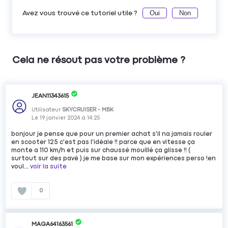
Oui
Non
Avez vous trouvé ce tutoriel utile ?
Cela ne résout pas votre problème ?
JEAN11343615
Utilisateur
SKYCRUISER - MBK
Le
19 janvier 2024
à
14:25
bonjour je pense que pour un premier achat s'il na jamais rouler
en scooter 125 c'est pas l'idéale !! parce que en vitesse ça
monte a 110 km/h et puis sur chaussé mouillé ça glisse !! (
surtout sur des pavé ) je me base sur mon expériences perso !en
voul...
voir la suite
0
MAGA64163561