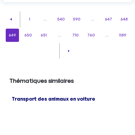
1
...
540
590
...
647
648
649
650
651
...
710
760
...
1189
Thématiques similaires
Transport des animaux en voiture