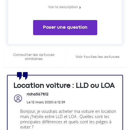
Voir la description
Location longue durée: LLD ou LOA ?
Le Forum Auto Matmut vous donne ses meilleurs conseils
Poser une question
pour vous aider à choisir le véhicule le plus adapté à votre
besoin.
Consulter les astuces
Voir toutes les astuces
similaires
Location voiture : LLD ou LOA
richa567812
Le
12 mars 2020
à
12:39
Bonjour, je voudrais acheter ma voiture en location
mais j'hésite entre LLD et LOA . Quelles sont les
principales différences et quels sont les pièges à
eviter ?