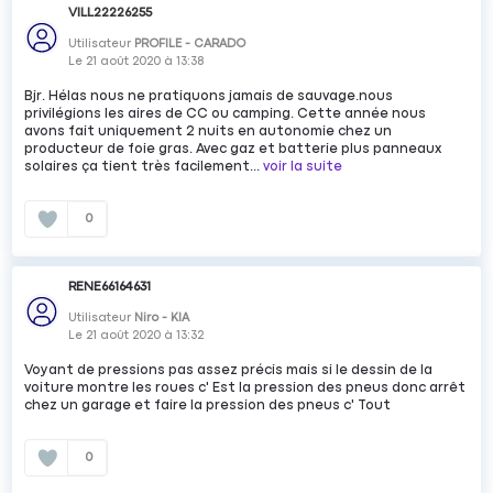
VILL22226255
Utilisateur
PROFILE - CARADO
Le
21 août 2020
à
13:38
Bjr. Hélas nous ne pratiquons jamais de sauvage.nous
privilégions les aires de CC ou camping. Cette année nous
avons fait uniquement 2 nuits en autonomie chez un
producteur de foie gras. Avec gaz et batterie plus panneaux
solaires ça tient très facilement...
voir la suite
0
RENE66164631
Utilisateur
Niro - KIA
Le
21 août 2020
à
13:32
Voyant de pressions pas assez précis mais si le dessin de la
voiture montre les roues c' Est la pression des pneus donc arrêt
chez un garage et faire la pression des pneus c' Tout
0