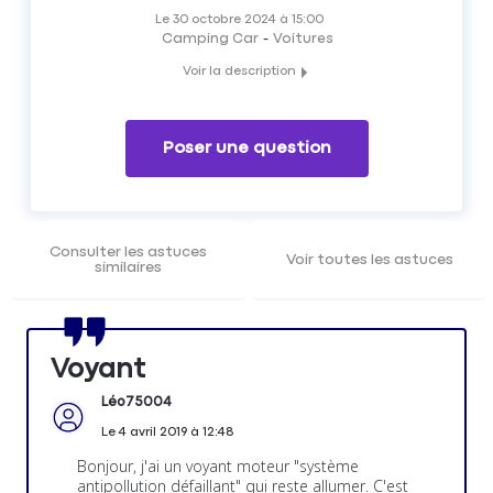
Le
30 octobre 2024
à
15:00
Camping Car
Voitures
Voir la description
Que faire lorsque le système antipollution de votre voiture
est défaillant ?
Les membres du Forum Auto Matmut vous répondent.
Poser une question
Consulter les astuces
Voir toutes les astuces
similaires
Voyant
Léo75004
Le
4 avril 2019
à
12:48
Bonjour, j'ai un voyant moteur "système
antipollution défaillant" qui reste allumer. C'est