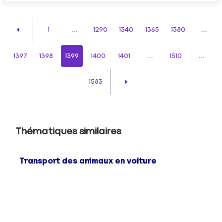
1
...
1290
1340
1365
1380
...
1397
1398
1399
1400
1401
...
1510
...
1583
Thématiques similaires
Transport des animaux en voiture