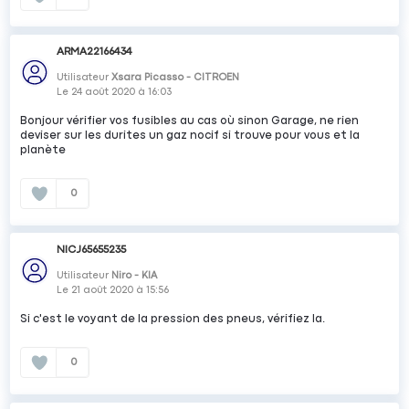
ARMA22166434
Utilisateur
Xsara Picasso - CITROEN
Le
24 août 2020
à
16:03
Bonjour vérifier vos fusibles au cas où sinon Garage, ne rien
deviser sur les durites un gaz nocif si trouve pour vous et la
planète
0
NICJ65655235
Utilisateur
Niro - KIA
Le
21 août 2020
à
15:56
Si c'est le voyant de la pression des pneus, vérifiez la.
0