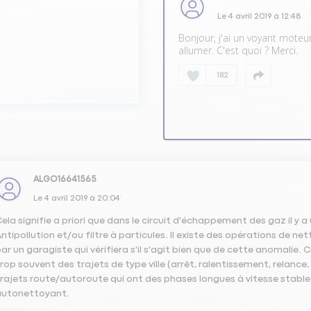
Le
4 avril 2019
à
12:48
Bonjour, j'ai un voyant moteur
e est défaillant ?
allumer. C'est quoi ? Merci.
182
ALGO16641565
Le
4 avril 2019
à
20:04
ela signifie a priori que dans le circuit d'échappement des gaz il y a
ntipollution et/ou filtre à particules. Il existe des opérations de ne
ar un garagiste qui vérifiera s'il s'agit bien que de cette anomalie
rop souvent des trajets de type ville (arrêt, ralentissement, relance,
rajets route/autoroute qui ont des phases longues à vitesse stable 
autonettoyant.