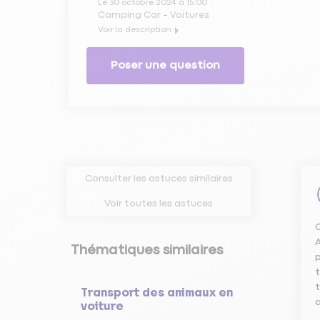
Le
30 octobre 2024
à
15:00
Camping Car
Voitures
Voir la description
Que faire lorsque le système antipollution de votre voitur
Les membres du Forum Auto Matmut vous répondent.
Poser une question
Consulter les astuces similaires
Voir toutes les astuces
C
A
Thématiques similaires
p
t
t
Transport des animaux en
voiture