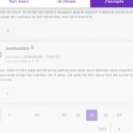
Non merci
Je choisis
J'accepte
Le
1 avril 2026
à
19:23
as du tout. A l'arrêt en faite il se peut que le voyant s'allume suite à
usser en rupteur le fait éteindre, moi ça a marché
0
JAME56455323
Utilisateur
SCRAMBLER - ZONTES
Le
1 avril 2026
à
17:49
ur, Cela m'est déjà arrivé je ne pense pas que vous devriez vous inquié
 pousser jusqu'àu rupteur en 3 ème. Ce que j'ai fait deux fois de suite 
la suite
1
1
...
30
...
33
34
35
36
37
.
1583