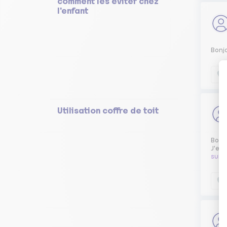
comment les éviter chez
l'enfant
Bonj
Utilisation coffre de toit
Bonjo
J'en 
suit