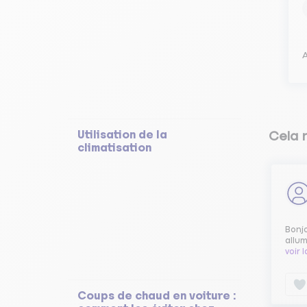
A
Utilisation de la
Cela 
climatisation
Bonjo
allum
voir 
Coups de chaud en voiture :