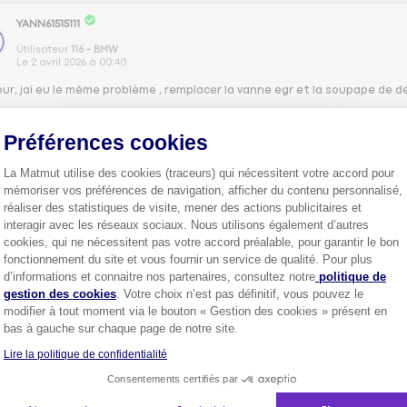
YANN61515111
Utilisateur
116 - BMW
Le
2 avril 2026
à
00:40
our, jai eu le même problème , remplacer la vanne egr et la soupape de
0
Préférences cookies
La Matmut utilise des cookies (traceurs) qui nécessitent votre accord pour
FOUL64264621
mémoriser vos préférences de navigation, afficher du contenu personnalisé,
réaliser des statistiques de visite, mener des actions publicitaires et
Utilisateur
Aveo - CHEVROLET
interagir avec les réseaux sociaux. Nous utilisons également d’autres
Le
1 avril 2026
à
20:17
cookies, qui ne nécessitent pas votre accord préalable, pour garantir le bon
ur, j'ai utilisé ma Chevrolet AVEO pendant quasi 15 ans, achetée neuve el
fonctionnement du site et vous fournir un service de qualité. Pour plus
étais très content et c'est à contre-coeur que j'ai dû m'en séparer car e
Axeptio consent
d’informations et connaitre nos partenaires, consultez notre
politique de
e
gestion des cookies
. Votre choix n’est pas définitif, vous pouvez le
modifier à tout moment via le bouton « Gestion des cookies » présent en
0
bas à gauche sur chaque page de notre site.
Lire la politique de confidentialité
Consentements certifiés par
JAME56455323
Utilisateur
SCRAMBLER - ZONTES