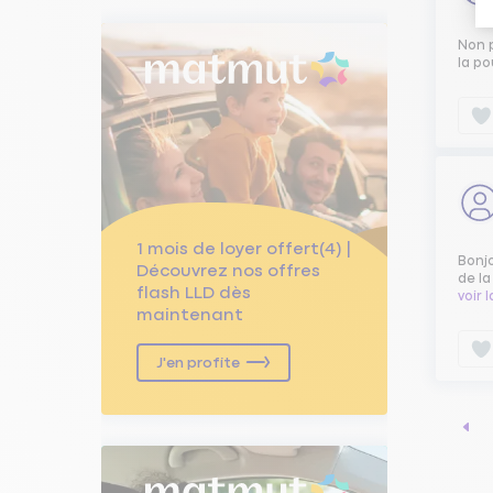
Non p
la po
1 mois de loyer offert(4) |
Bonjo
Découvrez nos offres
de la
flash LLD dès
voir 
maintenant
J'en profite