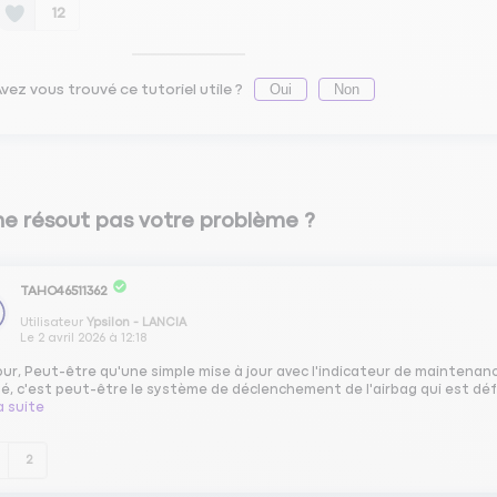
12
Oui
Non
vez vous trouvé ce tutoriel utile ?
ne résout pas votre problème ?
TAHO46511362
Utilisateur
Ypsilon - LANCIA
Le
2 avril 2026
à
12:18
ur, Peut-être qu'une simple mise à jour avec l'indicateur de maintenance
é, c'est peut-être le système de déclenchement de l'airbag qui est défe
la suite
2