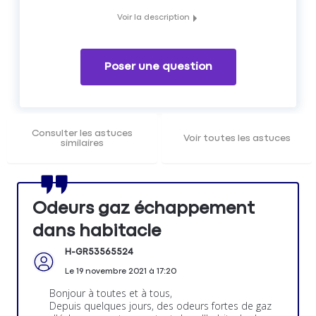
Voir la description
Que faire si vous sentez une odeur d'échappement dans
l'habitacle.
Poser une question
Consulter les astuces
Voir toutes les astuces
similaires
Odeurs gaz échappement
dans habitacle
H-GR53565524
Le
19 novembre 2021
à
17:20
Bonjour à toutes et à tous,
Depuis quelques jours, des odeurs fortes de gaz