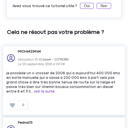
Oui
Non
Avez vous trouvé ce tutoriel utile ?
Cela ne résout pas votre problème ?
MICH64234164
Utilisateur
C-Crosser - CITROEN
Le
20 septembre 2025
à
00:08
je possède un c-crosser de 2008 qui a aujourd'hui 400 000 kms
en boite manuelle qui a cassé à 230 000 kms à part cela pas
grand chose à dire très bonne tenue de route sur la neige et
passe très bien sur chemin boueux consommation en diesel
entre 8 et 9 li...
voir la suite
0
Pedro673