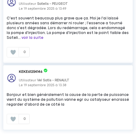
Utilisateur
Satelis - PEUGEOT
Le
19 septembre 2025
à
13:49
C'est souvent beaucoup plus grave que ça. Moi je l'ai laissé
plusieurs années sans démarrer ni rouler ; l'essence a tourné
donc s'est dégradée. Lors du redémarrage, cela a endommagé
la pompe d'injection. La pompe d'injection est le point faible des
Sateli...
voir la suite
0
KEKE61254146
Utilisateur
Vel Satis - RENAULT
Le
19 septembre 2025
à
13:38
Bonjour et bien généralement la cause de la perte de puissance
vient du système de pollution vanne egr ou catalyseur encrassé
regarder d'abord de ce côté la
0