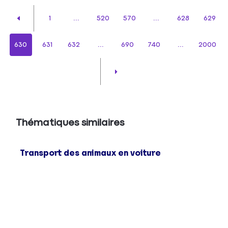
1
...
520
570
...
628
629
630
631
632
...
690
740
...
2000
Thématiques similaires
Transport des animaux en voiture