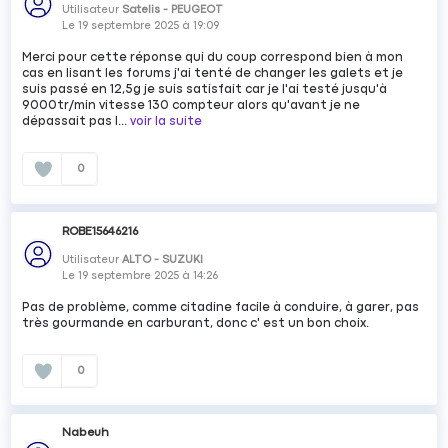
Utilisateur
Satelis - PEUGEOT
Le
19 septembre 2025
à
19:09
Merci pour cette réponse qui du coup correspond bien à mon
cas en lisant les forums j'ai tenté de changer les galets et je
suis passé en 12,5g je suis satisfait car je l'ai testé jusqu'à
9000tr/min vitesse 130 compteur alors qu'avant je ne
dépassait pas l...
voir la suite
0
ROBE15646216
Utilisateur
ALTO - SUZUKI
Le
19 septembre 2025
à
14:26
Pas de problème, comme citadine facile à conduire, à garer, pas
très gourmande en carburant, donc c' est un bon choix.
0
Nabeuh