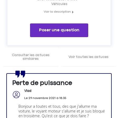
Véhicules
Voir la description
Qu'est ce que le mode sécurité ou dégradé sur un moteur
?
Poser une question
Consulter les astuces
Voir toutes les astuces
similaires
Perte de puissance
Vlad
Le
29 novembre 2021
à
18:35
Bonjour a toutes et tous, des que j'allume ma
voiture, le voyant moteur s'allume et je suis bloqué
en troisième. Qu'est ce que je dois faire ?