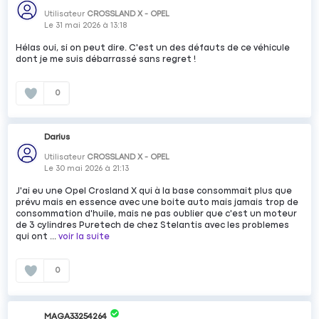
Utilisateur
CROSSLAND X - OPEL
Le
31 mai 2026
à
13:18
Hélas oui, si on peut dire. C'est un des défauts de ce véhicule
dont je me suis débarrassé sans regret !
0
Darius
Utilisateur
CROSSLAND X - OPEL
Le
30 mai 2026
à
21:13
J'ai eu une Opel Crosland X qui à la base consommait plus que
prévu mais en essence avec une boite auto mais jamais trop de
consommation d'huile, mais ne pas oublier que c'est un moteur
de 3 cylindres Puretech de chez Stelantis avec les problemes
qui ont ...
voir la suite
0
MAGA33254264