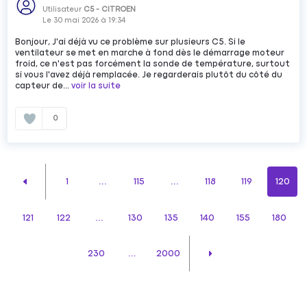
Utilisateur
C5 - CITROEN
Le
30 mai 2026
à
19:34
Bonjour, J'ai déjà vu ce problème sur plusieurs C5. Si le
ventilateur se met en marche à fond dès le démarrage moteur
froid, ce n'est pas forcément la sonde de température, surtout
si vous l'avez déjà remplacée. Je regarderais plutôt du côté du
capteur de...
voir la suite
0
1
...
115
...
118
119
120
121
122
...
130
135
140
155
180
230
...
2000