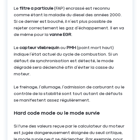
Le
filtre a particule
(FAP) encrassé est reconnu
comme étant la maladie du diesel des années 2000.
Si ce dernier est bouché, il n’est plus possible de
rejeter correctement les gaz d’échappement. Il en va
de même pour la
vanne EGR
.
Le
capteur vilebrequin
ou
PMH
(point mort haut)
indique l’état actuel du cycle de combustion. Si un
défaut de synchronisation est détecté, le mode
dégradé sera déclenché afin d’éviter la casse du
moteur.
Le freinage, l’allumage, l’admission de carburant ou le
contrôle de la stabilité sont tout autant de défauts
se manifestent assez régulièrement.
Hard code mode ou le mode survie
Si l'une des valeurs reçue par le calculateur du moteur
est jugée dangereusement éloignée du seuil critique,
le mode survie peut se déclencher. Par exemple, pour