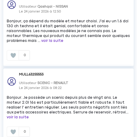
Utilisateur
Qashqai - NISSAN
Le
24 janvier 2026
à
12:50
Bonjour, ça dépend du modèle et moteur choisi. J'ai eu un 1.6 dci
130 ch techna et il était genial, confortable et conso
raisonnables. Les nouveaux modèles je ne connais pas. Le
moteur thermique qui produit du courant semble avoir quelques
problèmes mais ...
voir la suite
0
MULL63255553
Utilisateur
SCENIC - RENAULT
Le
24 janvier 2026
à
08:22
Bonjour. Je possède un scenic depuis plus de vingt ans. Le
moteur 2.0l 16s est particulièrement fiable et robuste. Il faut
realiser l' entretien régulier. Les seuls points négatifs sont liés
aux petis accessoires electriques. Serrure de reservoir, rétrovi...
voir la suite
0