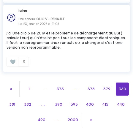
laine
Utilisateur
CLIO V - RENAULT
Le
23 janvier 2026
à
21:06
j'ai une clio 5 de 2019 et le probleme de décharge vient du BSI (
calculateur) qui n'éteint pas tous les composant électroniques.
Il faut le reprogrammer chez renault ou le changer si c'est une
version non reprogrammable.
0
1
...
375
...
378
379
380
381
382
...
390
395
400
415
440
490
...
2000