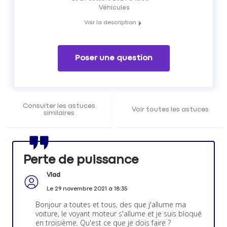
Véhicules
Voir la description
Qu'est ce que le mode sécurité ou dégradé sur un moteur
?
Poser une question
Consulter les astuces
Voir toutes les astuces
similaires
Perte de puissance
Vlad
Le
29 novembre 2021
à
18:35
Bonjour a toutes et tous, des que j'allume ma
voiture, le voyant moteur s'allume et je suis bloqué
en troisième. Qu'est ce que je dois faire ?