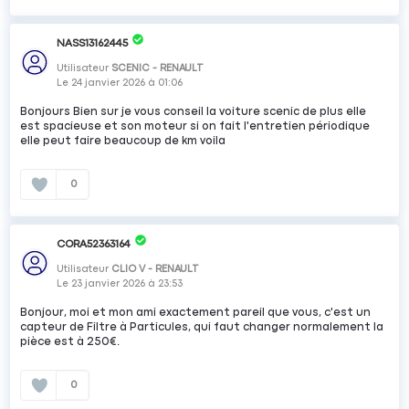
NASS13162445
Utilisateur
SCENIC - RENAULT
Le
24 janvier 2026
à
01:06
Bonjours Bien sur je vous conseil la voiture scenic de plus elle
est spacieuse et son moteur si on fait l'entretien périodique
elle peut faire beaucoup de km voila
0
CORA52363164
Utilisateur
CLIO V - RENAULT
Le
23 janvier 2026
à
23:53
Bonjour, moi et mon ami exactement pareil que vous, c'est un
capteur de Filtre à Particules, qui faut changer normalement la
pièce est à 250€.
0