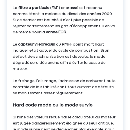
Le
filtre a particule
(FAP) encrassé est reconnu
comme étant la maladie du diesel des années 2000.
Si ce dernier est bouché, il n’est plus possible de
rejeter correctement les gaz d’échappement. Il en va
de même pour la
vanne EGR
.
Le
capteur vilebrequin
ou
PMH
(point mort haut)
indique l’état actuel du cycle de combustion. Si un
défaut de synchronisation est détecté, le mode
dégradé sera déclenché afin d’éviter la casse du
moteur.
Le freinage, l’allumage, l’admission de carburant ou le
contrôle de la stabilité sont tout autant de défauts
se manifestent assez régulièrement.
Hard code mode ou le mode survie
Si l'une des valeurs reçue par le calculateur du moteur
est jugée dangereusement éloignée du seuil critique,
le mode survie peut se déclencher. Par exemple, pour