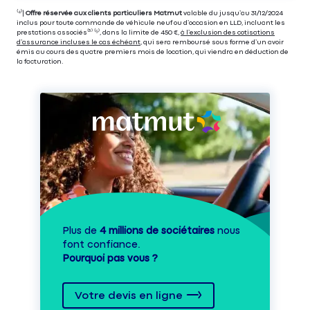
⁽⁴⁾|
Offre réservée aux clients particuliers Matmut
valable du jusqu’au 31/12/2024
inclus pour toute commande de véhicule neuf ou d’occasion en LLD, incluant les
prestations associés⁽³⁾ ⁽⁵⁾, dans la limite de 450 €,
à l’exclusion des cotisations
d’assurance incluses le cas échéant
, qui sera remboursé sous forme d’un avoir
émis au cours des quatre premiers mois de location, qui viendra en déduction de
la facturation.
Plus de
4 millions de sociétaires
nous
font confiance.
Pourquoi pas vous ?
Votre devis en ligne