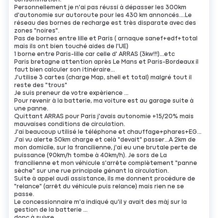
Personnellement je n'ai pas réussi à dépasser les 300km
d'autonomie sur autoroute pour les 430 km annoncés....Le
réseau des bornes de recharge est très disparate avec des
zones "noires".
Pas de bornes entre lille et Paris ( arnaque sanef+edf+total
mais ils ont bien touché aides de l'UE)
1 borne entre Paris-lille car celle d' ARRAS (3kw!!!)...etc
Paris bretagne attention après Le Mans et Paris-Bordeaux il
faut bien calculer son itinéraire...
J'utilise 3 cartes (charge Map, shell et total) malgré tout il
reste des "trous"
Je suis preneur de votre expèrience ...
Pour revenir à la batterie, ma voiture est au garage suite à
une panne.
Quittant ARRAS pour Paris j'avais autonomie +15/20% mais
mauvaises conditions de circulation.
J'ai beaucoup utilisé le téléphone et chauffage+phares+EG...
J'ai vu alerte 50km charge et celà "devait" passer...A 2km de
mon domicile, sur la francilienne, j'ai eu une brutale perte de
puissance (90km/h tombe à 40km/h). Je sors de La
francilienne et mon véhicule s'arrête complètement "panne
sèche" sur une rue principale génant la circulation.
Suite à appel audi assistance, ils me donnent procédure de
"relance" (arrêt du véhicule puis relance) mais rien ne se
passe.
Le concessionnaire m'a indiqué qu'il y avait des màj sur la
gestion de la batterie ...
donc à suivre..