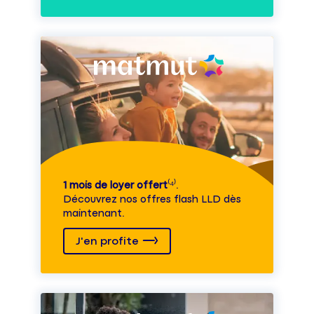
1 mois de loyer offert
⁽⁴⁾.
Découvrez nos offres flash LLD dès
maintenant.
J'en profite