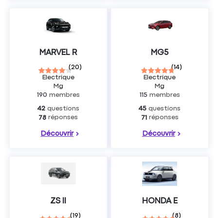
MARVEL R
MG5
(
20
)
(
14
)
Electrique
Electrique
Mg
Mg
190
membres
115
membres
questions
questions
42
45
réponses
réponses
78
71
Découvrir
Découvrir
ZS II
HONDA E
(
19
)
(
8
)