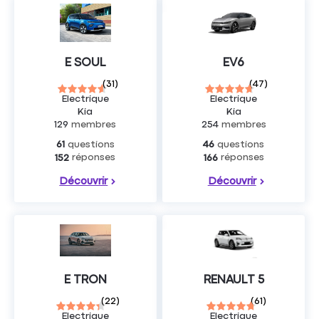
E SOUL
EV6
(
31
)
(
47
)
Electrique
Electrique
Kia
Kia
129
membres
254
membres
questions
questions
61
46
réponses
réponses
152
166
Découvrir
Découvrir
E TRON
RENAULT 5
(
22
)
(
61
)
Electrique
Electrique