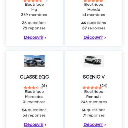
Electrique
Electrique
Mg
Honda
369
membres
41
membres
questions
questions
36
46
réponses
réponses
72
57
Découvrir
Découvrir
CLASSE EQC
SCENIC V
(
6
)
(
24
)
Electrique
Electrique
Mercedes
Renault
31
membres
246
membres
questions
questions
54
14
réponses
réponses
33
71
Découvrir
Découvrir