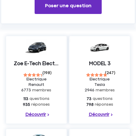
Poser une question
Zoe E-Tech Électrique
MODEL 3
(
198
)
(
247
)
Electrique
Electrique
Renault
Tesla
6773
membres
2946
membres
questions
questions
113
73
réponses
réponses
935
798
Découvrir
Découvrir