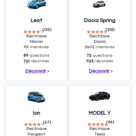
Leaf
Dacia Spring
(
135
)
(
218
)
Electrique
Electrique
Nissan
Dacia
1111
membres
2602
membres
questions
questions
89
72
réponses
réponses
761
703
Découvrir
Découvrir
Ion
MODEL Y
(
67
)
(
119
)
Electrique
Electrique
Peugeot
Tesla