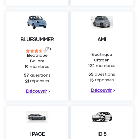
BLUESUMMER
AMI
(
2
)
Electrique
Electrique
Citroen
Bollore
122
membres
19
membres
questions
55
questions
57
réponses
15
réponses
21
Découvrir
Découvrir
I PACE
ID 5