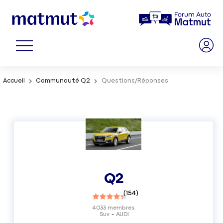
Accueil
Communauté Q2
Questions/Réponses
Q2
(
154
)
4033
membres
Suv
AUDI