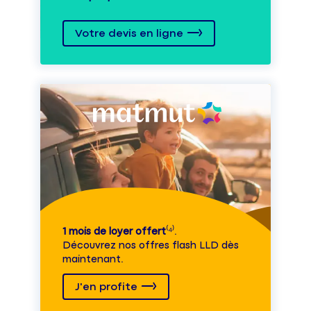
Votre devis en ligne
1 mois de loyer offert
⁽⁴⁾.
Découvrez nos offres flash LLD dès
maintenant.
J'en profite