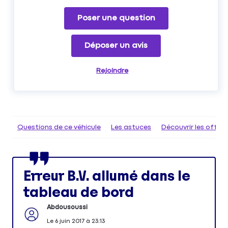
Poser une question
Déposer un avis
Rejoindre
Questions de ce véhicule
Les astuces
Découvrir les offr
Erreur B.V. allumé dans le
tableau de bord
Abdousoussi
Le
6 juin 2017
à
23:13