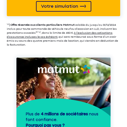
Votre simulation
⁽⁴⁾|
Offre réservée aux clients particuliers Matmut
valable du jusqu’au 31/12/2024
inclus pour toute commande de véhicule neuf ou d’occasion en LLD, incluant les
prestations associés⁽³⁾ ⁽⁵⁾, dans la limite de 450 €,
à l’exclusion des cotisations
d’assurance incluses le cas échéant
, qui sera remboursé sous forme d’un avoir
émis au cours des quatre premiers mois de location, qui viendra en déduction de
la facturation.
Plus de
4 millions de sociétaires
nous
font confiance.
Pourquoi pas vous ?