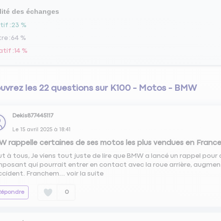
lité des échanges
tif
23 %
tre
64 %
atif
14 %
uvrez les 22 questions sur K100 - Motos - BMW
Dekis877445117
Le
15 avril 2025
à
18:41
 rappelle certaines de ses motos les plus vendues en Franc
ut à tous, Je viens tout juste de lire que BMW a lancé un rappel pou
posant qui pourrait entrer en contact avec la roue arrière, augment
ccident. Franchem...
voir la suite
Répondre
0