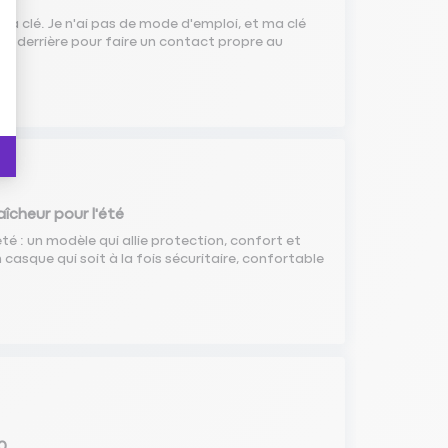
la clé. Je n'ai pas de mode d'emploi, et ma clé
ils derrière pour faire un contact propre au
aîcheur pour l'été
é : un modèle qui allie protection, confort et
 casque qui soit à la fois sécuritaire, confortable
00