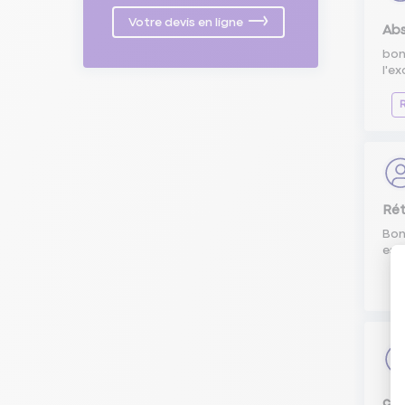
Votre devis en ligne
Abs
bon
l'e
Rét
Bon
est
Li
con