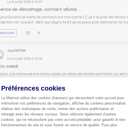
Le
8 juillet 2024
à
13:49
ence de démarrage, contact allumé.
jourQuand je mets le contact sur ma carte LT, je n'ai pas de retour 
xception du voyant. ABS qui clignote Et je ne peux pas démarrer la m
Répondre
0
Juju030789
Le
4 juillet 2024
à
12:06
ro cassé
jour, j'ai retrouvé ma moto avec un rétro en moins ce matin, ou est 
 ce que c'est facile de le remplacer ? merci
Préférences cookies
re les 3 réponses
Répondre
0
La Matmut utilise des cookies (traceurs) qui nécessitent votre accord pour
mémoriser vos préférences de navigation, afficher du contenu personnalisé,
Chabit
réaliser des statistiques de visite, mener des actions publicitaires et
interagir avec les réseaux sociaux. Nous utilisons également d’autres
0
like
cookies, qui ne nécessitent pas votre accord préalable, pour garantir le bon
Le
24 mai 2024
à
20:24
fonctionnement du site et vous fournir un service de qualité. Pour plus
tacteur à clé