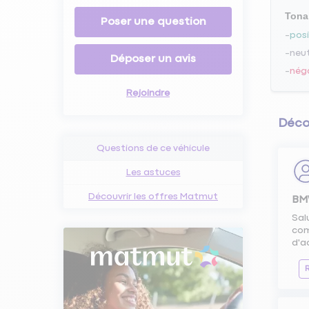
Tona
Poser une question
posi
neu
Déposer un avis
nég
Rejoindre
Déco
Questions de ce véhicule
Les astuces
Découvrir les offres Matmut
BMW
Sal
com
d'a