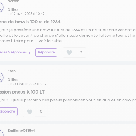
norton
0
like
Le
12 avril 2025
à
10:49
ne de bmw k 100 rs de 1984
jour je possède une bmw k 100rs de 1984 et un bruit bizarre venant d
raille et le voyant de charge s"allume;de démonte l'alternateur et ho s
ment faire pour ...
voir la suite
re les 5 réponses
Répondre
0
Eran
0
like
Le
23 février 2025
à
01:21
ssion pneus K 100 LT
jour. Quelle pression des pneus préconisez vous en duo et en solo po
Répondre
0
Emiliano083564