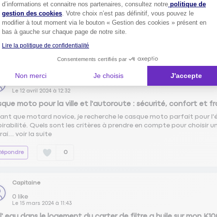
Axeptio consent
d’informations et connaitre nos partenaires, consultez notre
politique de
jour, Savez-vous quels sont les fils connectés à chaque positions de 
gestion des cookies
. Votre choix n’est pas définitif, vous pouvez le
contact ne tourne pas dans le contacteur. Donc je dois shunter les f
modifier à tout moment via le bouton « Gestion des cookies » présent en
arrage (c'est su...
voir la suite
bas à gauche sur chaque page de notre site.
Lire la politique de confidentialité
Répondre
0
Consentements certifiés par
Non merci
Je choisis
J'accepte
LuDoWxwxw147
Le
12 avril 2024
à
12:32
que moto pour la ville et l'autoroute : sécurité, confort et fr
tant que motard novice, je recherche le casque moto parfait pour l'ét
pirabilité. Quels sont les critères à prendre en compte pour choisir un
rai...
voir la suite
Répondre
0
Capitaine
0
like
Le
15 mars 2024
à
11:43
l' eau dans le logement du carter de filtre a huile sur mon K1