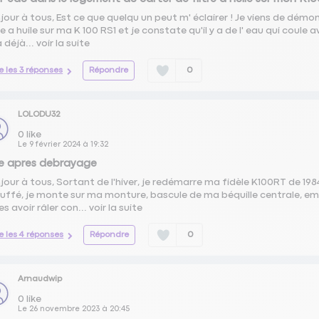
jour à tous, Est ce que quelqu un peut m' éclairer ! Je viens de démo
tre a huile sur ma K 100 RS1 et je constate qu'il y a de l' eau qui coul
a déjà...
voir la suite
re les 3 réponses
Répondre
0
LOLODU32
0
like
Le
9 février 2024
à
19:32
e apres debrayage
jour à tous, Sortant de l'hiver, je redémarre ma fidèle K100RT de 19
uffé, je monte sur ma monture, bascule de ma béquille centrale, em
es avoir râler con...
voir la suite
re les 4 réponses
Répondre
0
Arnaudwip
0
like
Le
26 novembre 2023
à
20:45