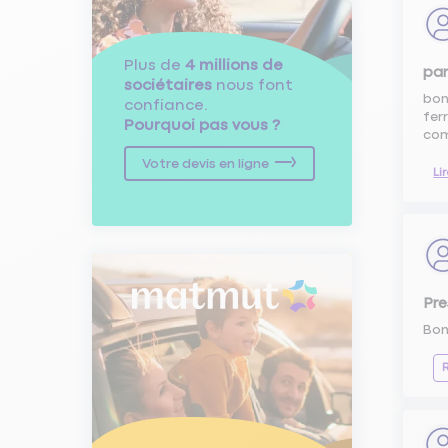
Plus de
4 millions de
pan
sociétaires
nous font
bon
confiance.
fer
Pourquoi pas vous ?
com
Votre devis en ligne
Li
Pre
Bon