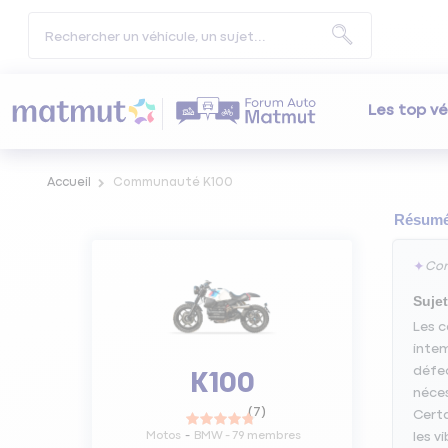
Les top vé
Accueil
Communauté K100
Résumé 
✦
Con
Sujet
Les c
intem
défec
K100
néces
(
7
)
Certa
Motos
BMW
-
79
membres
les v