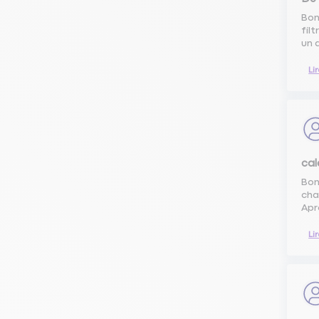
Bon
fil
un 
Li
cal
Bon
cha
Apr
Li