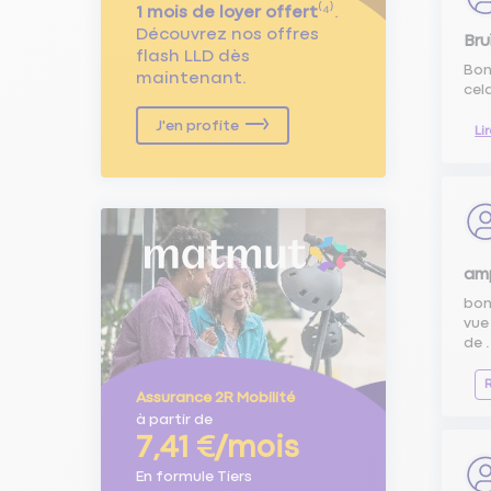
1 mois de loyer offert
⁽⁴⁾.
Découvrez nos offres
Br
flash LLD dès
Bon
maintenant.
cel
J'en profite
Li
am
bonj
vue
de .
Assurance 2R Mobilité
à partir de
7,41 €/mois
En formule Tiers