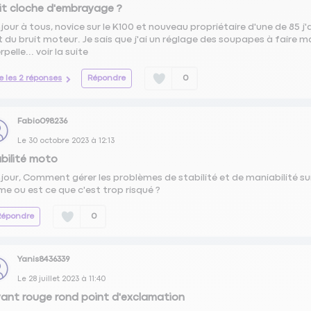
it cloche d'embrayage ?
jour à tous, novice sur le K100 et nouveau propriétaire d'une de 85 j'
et du bruit moteur. Je sais que j'ai un réglage des soupapes à faire ma
rpelle...
voir la suite
re les 2 réponses
Répondre
0
Fabio098236
Le
30 octobre 2023
à
12:13
bilité moto
jour, Comment gérer les problèmes de stabilité et de maniabilité su
e ou est ce que c'est trop risqué ?
Répondre
0
Yanis8436339
Le
28 juillet 2023
à
11:40
ant rouge rond point d'exclamation