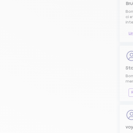
Bru
Bon
ci 
inte
Li
Sta
Bon
mem
voy