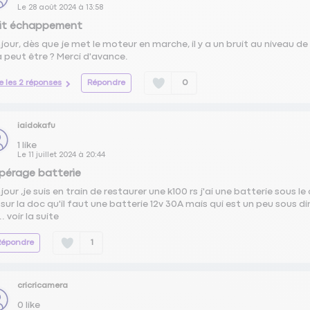
Le
28 août 2024
à
13:58
uit échappement
jour, dès que je met le moteur en marche, il y a un bruit au niveau d
a peut être ? Merci d'avance.
re les 2 réponses
Répondre
0
iaidokafu
1
like
Le
11 juillet 2024
à
20:44
pérage batterie
our ,je suis en train de restaurer une k100 rs j'ai une batterie sous le
 sur la doc qu'il faut une batterie 12v 30A mais qui est un peu sous 
..
voir la suite
Répondre
1
cricricamera
0
like