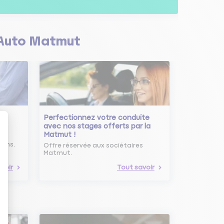
Auto Matmut
Perfectionnez votre conduite
avec nos stages offerts par la
Matmut !
ure
oins.
Offre réservée aux sociétaires
Matmut.
voir
Tout savoir