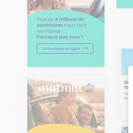
Plus de
4 millions de
sociétaires
nous font
confiance.
Pourquoi pas vous ?
Votre devis en ligne
Qu'e
tour
Tout
comm