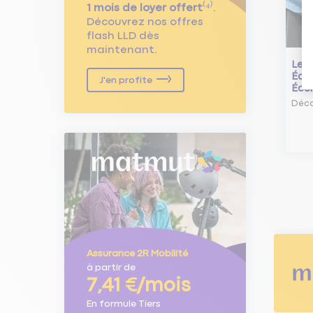
1 mois de loyer offert
⁽⁴⁾.
Découvrez nos offres
flash LLD dès
maintenant.
Le L
Écol
J'en profite
Éco
Déco
Assurance 2R Mobilité
à partir de
7,41 €/mois
En formule Tiers