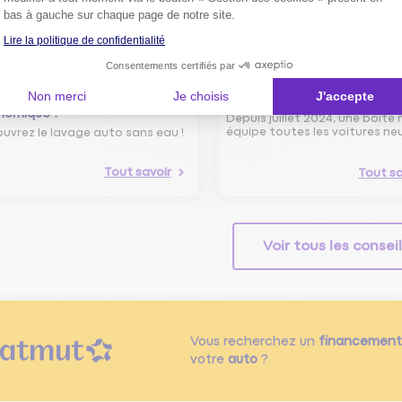
bas à gauche sur chaque page de notre site.
Lire la politique de confidentialité
Consentements certifiés par
avage Auto Sans Eau :
Boîte noire dans les voiture
Non merci
Je choisis
J'accepte
ogique, Efficace et
neuves : de quoi s’agit-il ?
nomique !
Depuis juillet 2024, une boîte 
équipe toutes les voitures ne
uvrez le lavage auto sans eau !
Tout savoir
Tout sa
Voir tous les consei
Vous recherchez un
financement
votre
auto
?