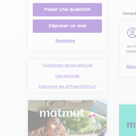
Poser une question
Consul
Déposer un avis
Rejoindre
Je n'
je pe
Questions de ce véhicule
Répo
Les astuces
Découvrir les offres Matmut