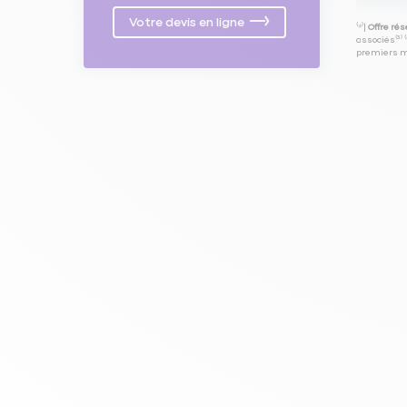
Votre devis en ligne
⁽⁴⁾|
Offre ré
associés⁽³⁾ 
premiers mo