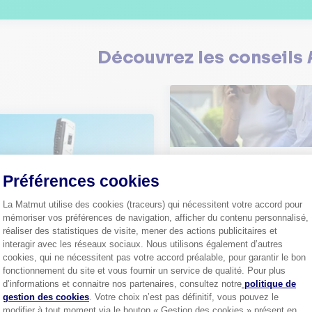
Découvrez les
conseils
Comment bien choisir son
assurance auto ?
Préférences cookies
Conseils pour choisir la meille
st-ce que le nouveau radar
assurance auto selon vos bes
La Matmut utilise des cookies (traceurs) qui nécessitent votre accord pour
elle ?
mémoriser vos préférences de navigation, afficher du contenu personnalisé,
 savoir sur le radar tourelle et
réaliser des statistiques de visite, mener des actions publicitaires et
ent éviter les infractions.
Tout sa
interagir avec les réseaux sociaux. Nous utilisons également d’autres
cookies, qui ne nécessitent pas votre accord préalable, pour garantir le bon
Tout savoir
fonctionnement du site et vous fournir un service de qualité. Pour plus
Axeptio consent
d’informations et connaitre nos partenaires, consultez notre
politique de
gestion des cookies
. Votre choix n’est pas définitif, vous pouvez le
modifier à tout moment via le bouton « Gestion des cookies » présent en