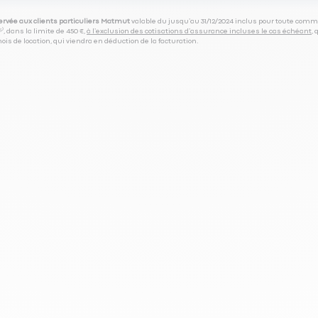
servée aux clients particuliers Matmut
valable du jusqu’au 31/12/2024 inclus pour toute comm
⁽⁵⁾, dans la limite de 450 €,
à l’exclusion des cotisations d’assurance incluses le cas échéant
,
is de location, qui viendra en déduction de la facturation.