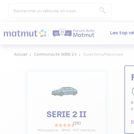
Les top vé
Accueil
Communauté SERIE 2 II
Questions/Réponses
B
s
SERIE 2 II
R
(
25
)
Monospace
BMW
-
497
membres