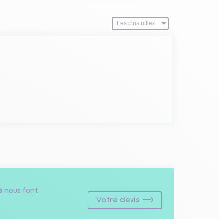
s
nous font
Votre devis