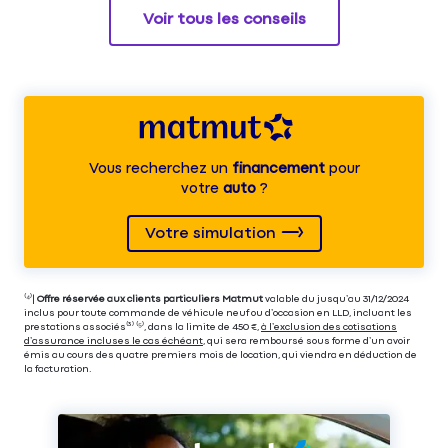
Voir tous les conseils
Vous recherchez un
financement
pour
votre
auto
?
Votre simulation
⁽⁴⁾|
Offre réservée aux clients particuliers Matmut
valable du jusqu’au 31/12/2024
inclus pour toute commande de véhicule neuf ou d’occasion en LLD, incluant les
prestations associés⁽³⁾ ⁽⁵⁾, dans la limite de 450 €,
à l’exclusion des cotisations
d’assurance incluses le cas échéant
, qui sera remboursé sous forme d’un avoir
émis au cours des quatre premiers mois de location, qui viendra en déduction de
la facturation.