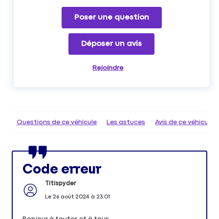
Poser une question
Déposer un avis
Rejoindre
Questions de ce véhicule
Les astuces
Avis de ce véhicule
Code erreur
Titispyder
Le
26 août 2024
à
23:01
Bonjour à toutes et à tous