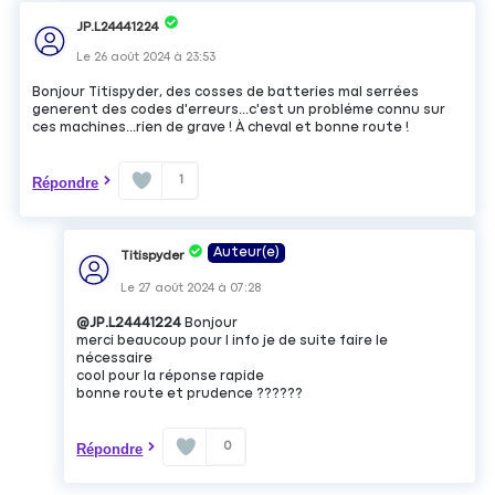
JP.L24441224
Le
26 août 2024
à
23:53
Bonjour Titispyder, des cosses de batteries mal serrées
generent des codes d'erreurs...c'est un probléme connu sur
ces machines...rien de grave ! À cheval et bonne route !
1
Répondre
Auteur(e)
Titispyder
Le
27 août 2024
à
07:28
@JP.L24441224
Bonjour
merci beaucoup pour l info je de suite faire le
nécessaire
cool pour la réponse rapide
bonne route et prudence ??????
0
Répondre