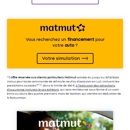
Vous recherchez un
financement
pour
votre
auto
?
Votre simulation
⁽⁴⁾|
Offre réservée aux clients particuliers Matmut
valable du jusqu’au 31/12/2024
inclus pour toute commande de véhicule neuf ou d’occasion en LLD, incluant les
prestations associés⁽³⁾ ⁽⁵⁾, dans la limite de 450 €,
à l’exclusion des cotisations
d’assurance incluses le cas échéant
, qui sera remboursé sous forme d’un avoir
émis au cours des quatre premiers mois de location, qui viendra en déduction de
la facturation.