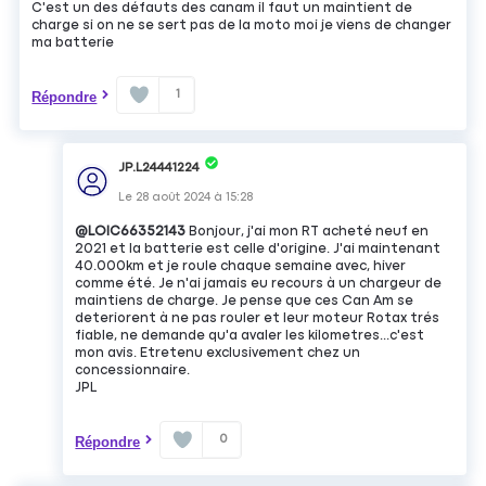
C'est un des défauts des canam il faut un maintient de
charge si on ne se sert pas de la moto moi je viens de changer
ma batterie
1
Répondre
JP.L24441224
Le
28 août 2024
à
15:28
@LOIC66352143
Bonjour, j'ai mon RT acheté neuf en
2021 et la batterie est celle d'origine. J'ai maintenant
40.000km et je roule chaque semaine avec, hiver
comme été. Je n'ai jamais eu recours à un chargeur de
maintiens de charge. Je pense que ces Can Am se
deteriorent à ne pas rouler et leur moteur Rotax trés
fiable, ne demande qu'a avaler les kilometres...c'est
mon avis. Etretenu exclusivement chez un
concessionnaire.
JPL
0
Répondre