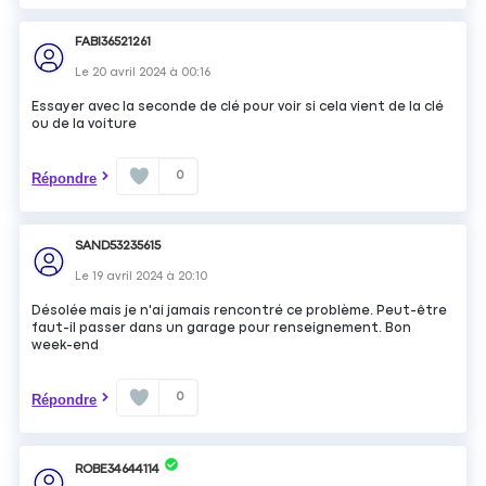
FABI36521261
Le
20 avril 2024
à
00:16
Essayer avec la seconde de clé pour voir si cela vient de la clé
ou de la voiture
0
Répondre
SAND53235615
Le
19 avril 2024
à
20:10
Désolée mais je n'ai jamais rencontré ce problème. Peut-être
faut-il passer dans un garage pour renseignement. Bon
week-end
0
Répondre
ROBE34644114