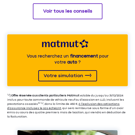
Voir tous les conseils
Vous recherchez un
financement
pour
votre
auto
?
Votre simulation
⁽⁴⁾|
Offre réservée aux clients particuliers Matmut
valable du jusqu’au 31/12/2024
inclus pour toute commande de véhicule neuf ou d’occasion en LLD, incluant les
prestations associés⁽³⁾ ⁽⁵⁾, dans la limite de 450 €,
à l’exclusion des cotisations
d’assurance incluses le cas échéant
, qui sera remboursé sous forme d’un avoir
émis au cours des quatre premiers mois de location, qui viendra en déduction de
la facturation.