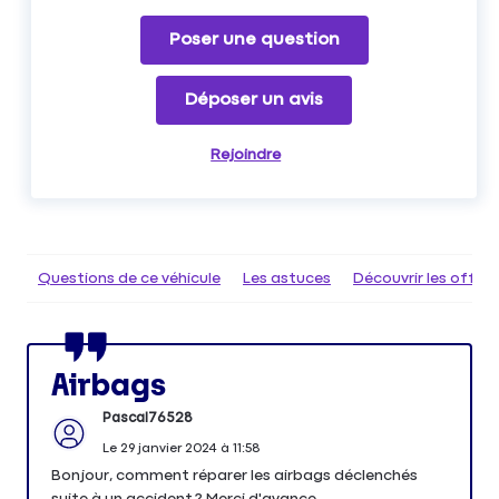
Poser une question
Déposer un avis
Rejoindre
Questions de ce véhicule
Les astuces
Découvrir les offr
Airbags
Pascal76528
Le
29 janvier 2024
à
11:58
Bonjour, comment réparer les airbags déclenchés
suite à un accident ? Merci d'avance.