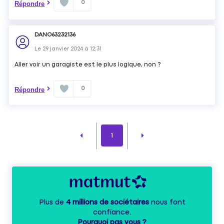
0
Répondre
DANO63232136
Le
29 janvier 2024
à
12:31
Aller voir un garagiste est le plus logique, non ?
0
Répondre
1
Plus de
4 millions de sociétaires
nous font
confiance.
Pourquoi pas vous ?