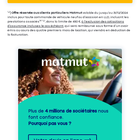
⁽⁴⁾|
Offre réservée aux clients particuliers Matmut
valable du jusqu’au 31/12/2024
inclus pour toute commande de véhicule neuf ou d’occasion en LLD, incluant les
prestations associés⁽³⁾ ⁽⁵⁾, dans la limite de 450 €,
à l’exclusion des cotisations
d’assurance incluses le cas échéant
, qui sera remboursé sous forme d’un avoir
émis au cours des quatre premiers mois de location, qui viendra en déduction de
la facturation.
Plus de
4 millions de sociétaires
nous
font confiance.
Pourquoi pas vous ?