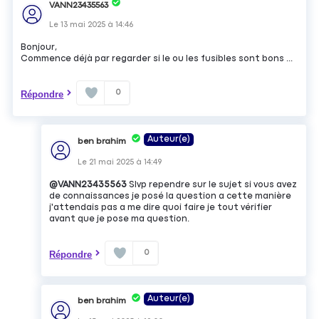
VANN23435563
Le
13 mai 2025
à
14:46
Bonjour,
Commence déjà par regarder si le ou les fusibles sont bons ...
0
Répondre
Auteur(e)
ben brahim
Le
21 mai 2025
à
14:49
@VANN23435563
Slvp rependre sur le sujet si vous avez
de connaissances je posé la question a cette manière
j'attendais pas a me dire quoi faire je tout vérifier
avant que je pose ma question.
0
Répondre
Auteur(e)
ben brahim