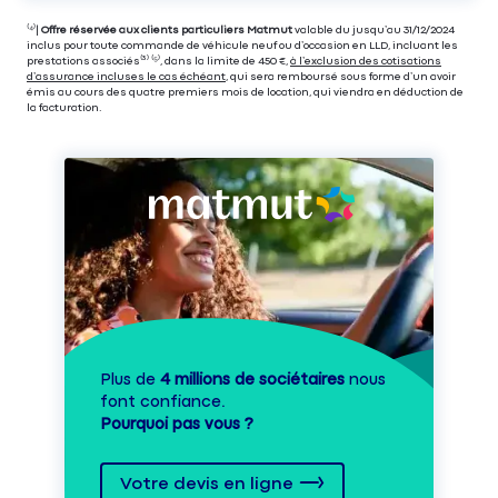
⁽⁴⁾|
Offre réservée aux clients particuliers Matmut
valable du jusqu’au 31/12/2024
inclus pour toute commande de véhicule neuf ou d’occasion en LLD, incluant les
prestations associés⁽³⁾ ⁽⁵⁾, dans la limite de 450 €,
à l’exclusion des cotisations
d’assurance incluses le cas échéant
, qui sera remboursé sous forme d’un avoir
émis au cours des quatre premiers mois de location, qui viendra en déduction de
la facturation.
Plus de
4 millions de sociétaires
nous
font confiance.
Pourquoi pas vous ?
Votre devis en ligne