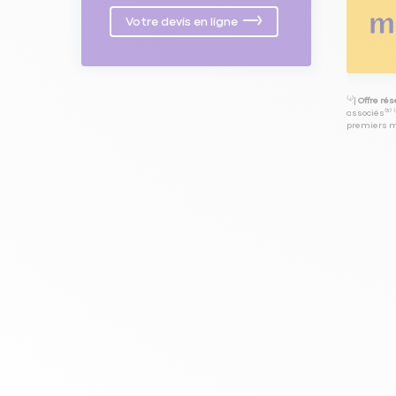
Votre devis en ligne
⁽⁴⁾|
Offre ré
associés⁽³⁾ 
premiers mo