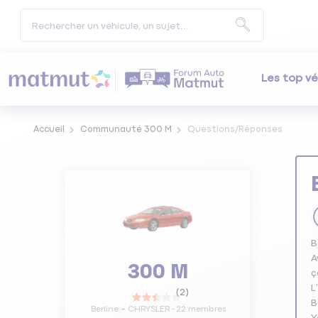
Les top vé
Accueil
Communauté 300 M
Questions/Réponses
B
A
300 M
ç
L
(
2
)
B
Berline
CHRYSLER
-
22
membres
Y