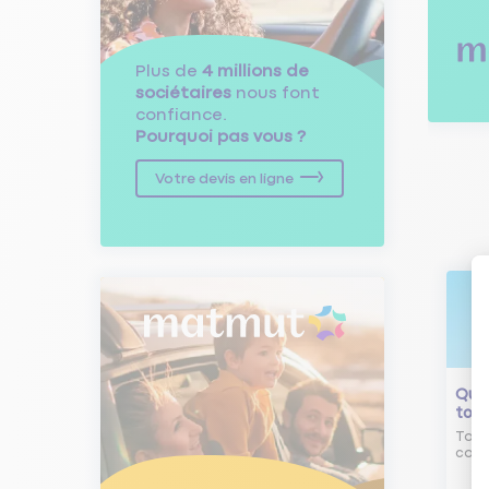
Plus de
4 millions de
sociétaires
nous font
confiance.
Pourquoi pas vous ?
Votre devis en ligne
Qu'e
tour
Tout
comm