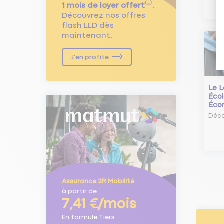
1 mois de loyer offert
⁽⁴⁾.
Découvrez nos offres
flash LLD dès
maintenant.
J'en profite
Le L
Écol
Éco
Déco
Assurance 2R Mobilité
à partir de
7,41 €/mois
En formule Tiers