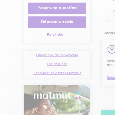
Poser une question
R
Déposer un avis
Consul
Rejoindre
Questions de ce véhicule
bonjo
Les astuces
assu
Découvrir les offres Matmut
Répo