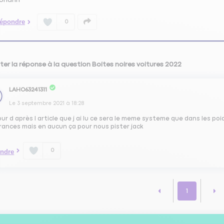
épondre
0
ter la réponse à la question Boites noires voitures 2022
LAHO63241311
Le
3 septembre 2021
à
18:28
ur d après l article que j ai lu ce sera le meme systeme que dans les po
rances mais en aucun ça pour nous pister jack
0
ndre
1