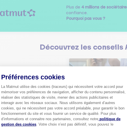
Plus de
4 millions de sociétaire
confiance.
Pourquoi pas vous ?
Découvrez les
conseils
Préférences cookies
La Matmut utilise des cookies (traceurs) qui nécessitent votre accord pour
Comment bien choisir son
mémoriser vos préférences de navigation, afficher du contenu personnalisé,
assurance auto ?
réaliser des statistiques de visite, mener des actions publicitaires et
Conseils pour choisir la meille
st-ce que le nouveau radar
interagir avec les réseaux sociaux. Nous utilisons également d’autres
assurance auto selon vos bes
elle ?
cookies, qui ne nécessitent pas votre accord préalable, pour garantir le bon
fonctionnement du site et vous fournir un service de qualité. Pour plus
 savoir sur le radar tourelle et
Axeptio consent
ent éviter les infractions.
Tout sa
d’informations et connaitre nos partenaires, consultez notre
politique de
gestion des cookies
. Votre choix n’est pas définitif, vous pouvez le