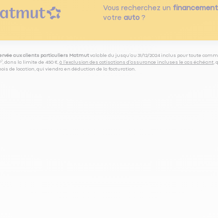
Vous recherchez un
financement
votre
auto
?
servée aux clients particuliers Matmut
valable du jusqu’au 31/12/2024 inclus pour toute comm
⁽⁵⁾, dans la limite de 450 €,
à l’exclusion des cotisations d’assurance incluses le cas échéant
,
is de location, qui viendra en déduction de la facturation.