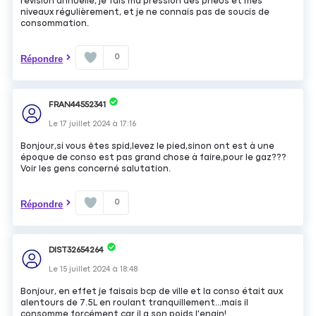
révision annuelle, je fais ma pression des pneus et mes
niveaux régulièrement, et je ne connais pas de soucis de
consommation.
0
Répondre
FRAN44552341
Le
17 juillet 2024
à
17:16
Bonjour,si vous êtes spid,levez le pied,sinon ont est à une
époque de conso est pas grand chose à faire,pour le gaz???
Voir les gens concerné salutation.
0
Répondre
DIST32654264
Le
15 juillet 2024
à
18:48
Bonjour, en effet je faisais bcp de ville et la conso était aux
alentours de 7.5L en roulant tranquillement...mais il
consomme forcément car il a son poids l'engin!