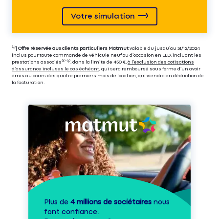
Votre simulation
⁽⁴⁾|
Offre réservée aux clients particuliers Matmut
valable du jusqu’au 31/12/2024
inclus pour toute commande de véhicule neuf ou d’occasion en LLD, incluant les
prestations associés⁽³⁾ ⁽⁵⁾, dans la limite de 450 €,
à l’exclusion des cotisations
d’assurance incluses le cas échéant
, qui sera remboursé sous forme d’un avoir
émis au cours des quatre premiers mois de location, qui viendra en déduction de
la facturation.
Plus de
4 millions de sociétaires
nous
font confiance.