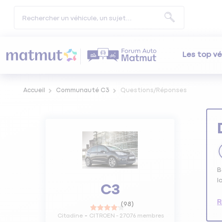
Les top vé
Accueil
Communauté C3
Questions/Réponses
B
l
C3
R
(
98
)
Citadine
CITROEN
-
27076
membres