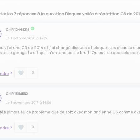
ter les 7 réponses à la question Disques voilés à répétition C3 de 20
CHRI12446316
Le
1 octobre 2020
à
13:27
ur, j'ai une C3 de 2016 et j'ai changé disques et plaquettes à cause d'u
ste, le garagiste dit qu'il n'entend pas le bruit. Qu'est-ce que cela peu
0
ndre
CHRI15116532
Le
1 novembre 2017
à
14:06
lée jamais eu ce problème que ce soit avec mon ancienne C3 comme av
0
ndre