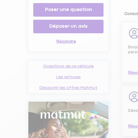
Poser une question
Consul
Déposer un avis
Rejoindre
Bonjo
persi
Questions de ce véhicule
Répo
Les astuces
Découvrir les offres Matmut
Déso
Répo