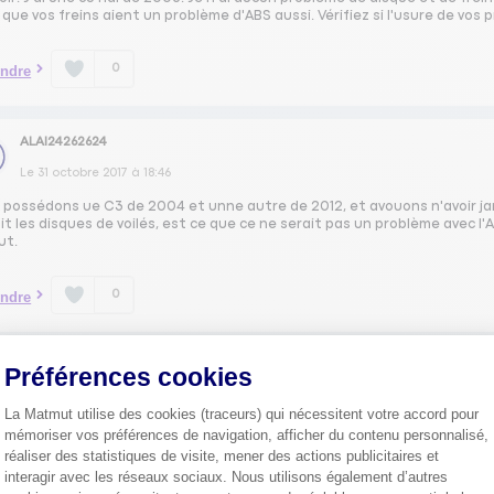
que vos freins aient un problème d'ABS aussi. Vérifiez si l'usure de vo
0
ndre
ALAI24262624
Le
31 octobre 2017
à
18:46
 possédons ue C3 de 2004 et unne autre de 2012, et avouons n'avoir jam
it les disques de voilés, est ce que ce ne serait pas un problème avec l'A
ut.
0
ndre
Préférences cookies
JY.T21612242
Le
31 octobre 2017
à
15:36
La Matmut utilise des cookies (traceurs) qui nécessitent votre accord pour
mémoriser vos préférences de navigation, afficher du contenu personnalisé,
ur Non je n ai pas rencontré ce soucis avec ma C3 essence 1.4 75cv de 
réaliser des statistiques de visite, mener des actions publicitaires et
interagir avec les réseaux sociaux. Nous utilisons également d’autres
0
ndre