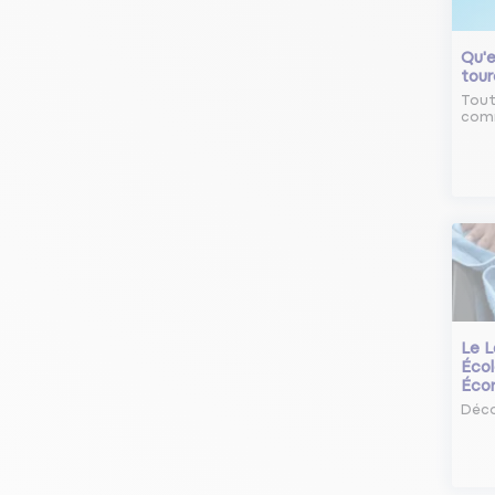
Qu'e
tour
Tout
comm
Le L
Écol
Éco
Déco