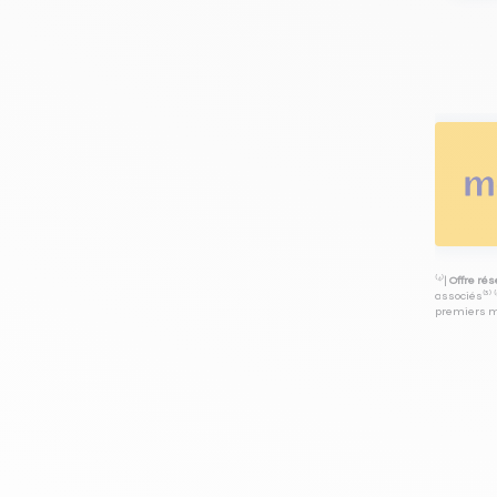
⁽⁴⁾|
Offre ré
associés⁽³⁾ 
premiers mo