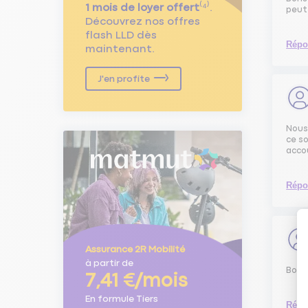
1 mois de loyer offert
⁽⁴⁾.
peut 
Découvrez nos offres
flash LLD dès
Répo
maintenant.
J'en profite
Nous
ce so
acco
Répo
Assurance 2R Mobilité
à partir de
Bonjo
7,41 €/mois
En formule Tiers
Répo