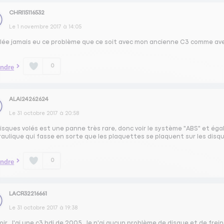
CHRI15116532
Le
1 novembre 2017
à
14:05
lée jamais eu ce problème que ce soit avec mon ancienne C3 comme av
0
ndre
ALAI24262624
Le
31 octobre 2017
à
20:58
isques volés est une panne très rare, donc voir le système "ABS" et égal
raulique qui fasse en sorte que les plaquettes se plaquent sur les disq
0
ndre
LACR32216661
Le
31 octobre 2017
à
19:38
ir. J'ai une c3 hdi de 2005. Je n'ai aucun problème de disque et de freinag