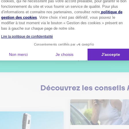
cookies, qui ne nécessitent pas votre accord préalable, pour garantir le bon
fonctionnement du site et vous fournir un service de qualité. Pour plus
Axeptio consent
d’informations et connaitre nos partenaires, consultez notre
politique de
gestion des cookies
. Votre choix n’est pas définitif, vous pouvez le
1
modifier à tout moment via le bouton « Gestion des cookies » présent en
bas à gauche sur chaque page de notre site.
Lire la politique de confidentialité
Consentements certifiés par
Plus de
4 millions de sociétaire
confiance.
Non merci
Je choisis
J'accepte
Pourquoi pas vous ?
Découvrez les
conseils