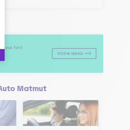
s
nous font
Votre devis
Auto Matmut