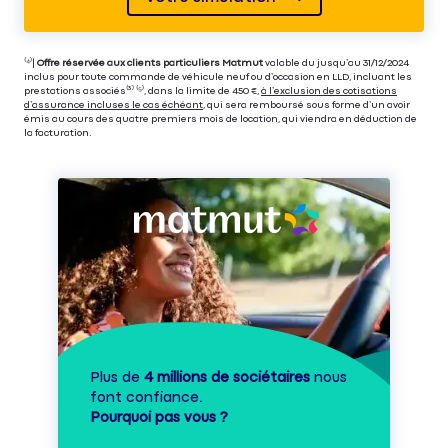
⁽⁴⁾|
Offre réservée aux clients particuliers Matmut
valable du jusqu’au 31/12/2024
inclus pour toute commande de véhicule neuf ou d’occasion en LLD, incluant les
prestations associés⁽³⁾ ⁽⁵⁾, dans la limite de 450 €,
à l’exclusion des cotisations
d’assurance incluses le cas échéant
, qui sera remboursé sous forme d’un avoir
émis au cours des quatre premiers mois de location, qui viendra en déduction de
la facturation.
Plus de
4 millions de sociétaires
nous
font confiance.
Pourquoi pas vous ?