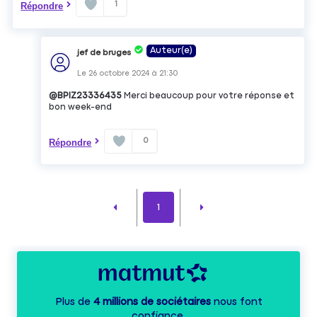
1
Répondre
Auteur(e)
jef de bruges
Le
26 octobre 2024
à
21:30
@BPIZ23336435
Merci beaucoup pour votre réponse et
bon week-end
0
Répondre
1
Plus de
4 millions de sociétaires
nous font
confiance.