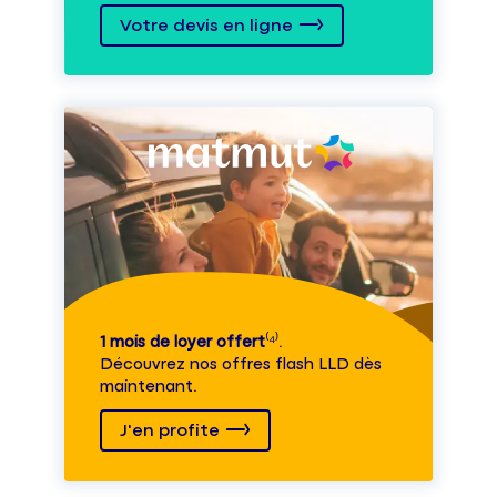
Votre devis en ligne
1 mois de loyer offert
⁽⁴⁾.
Découvrez nos offres flash LLD dès
maintenant.
J'en profite