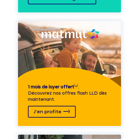
1 mois de loyer offert
⁽⁴⁾.
Découvrez nos offres flash LLD dès
maintenant.
J'en profite