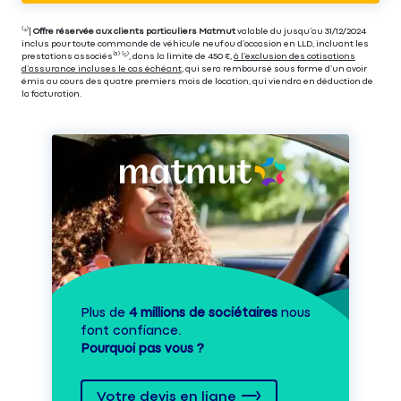
⁽⁴⁾|
Offre réservée aux clients particuliers Matmut
valable du jusqu’au 31/12/2024
inclus pour toute commande de véhicule neuf ou d’occasion en LLD, incluant les
prestations associés⁽³⁾ ⁽⁵⁾, dans la limite de 450 €,
à l’exclusion des cotisations
d’assurance incluses le cas échéant
, qui sera remboursé sous forme d’un avoir
émis au cours des quatre premiers mois de location, qui viendra en déduction de
la facturation.
Plus de
4 millions de sociétaires
nous
font confiance.
Pourquoi pas vous ?
Votre devis en ligne