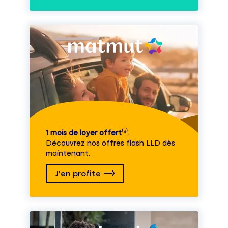
1 mois de loyer offert
⁽⁴⁾.
Découvrez nos offres flash LLD dès
maintenant.
J'en profite