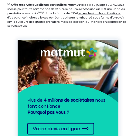
⁽⁴⁾|
Offre réservée aux clients particuliers Matmut
valable du jusqu’au 31/12/2024
inclus pour toute commande de véhicule neuf ou d’occasion en LLD, incluant les
prestations associés⁽³⁾ ⁽⁵⁾, dans la limite de 450 €,
à l’exclusion des cotisations
d’assurance incluses le cas échéant
, qui sera remboursé sous forme d’un avoir
émis au cours des quatre premiers mois de location, qui viendra en déduction de
la facturation.
Plus de
4 millions de sociétaires
nous
font confiance.
Pourquoi pas vous ?
Votre devis en ligne