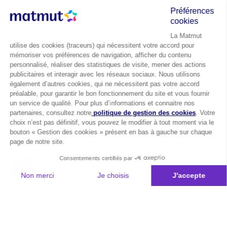
Préférences
cookies
La Matmut
utilise des cookies (traceurs) qui nécessitent votre accord pour
mémoriser vos préférences de navigation, afficher du contenu
personnalisé, réaliser des statistiques de visite, mener des actions
publicitaires et interagir avec les réseaux sociaux. Nous utilisons
également d’autres cookies, qui ne nécessitent pas votre accord
préalable, pour garantir le bon fonctionnement du site et vous fournir
un service de qualité. Pour plus d’informations et connaitre nos
partenaires, consultez notre
politique de gestion des cookies
. Votre
choix n’est pas définitif, vous pouvez le modifier à tout moment via le
bouton « Gestion des cookies » présent en bas à gauche sur chaque
page de notre site.
Consentements certifiés par
Non merci
Je choisis
J'accepte
Plateforme de Gestion du Consentement : Personnalisez vos Options
Axeptio consent
Notre plateforme vous permet d'adapter et de gérer vos paramètres de 