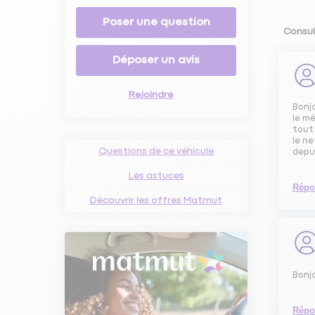
Poser une question
Consul
Déposer un avis
Rejoindre
Bonj
le m
tout
le ne
Questions de ce véhicule
depu
Les astuces
Répo
Découvrir les offres Matmut
Bonjo
Répo