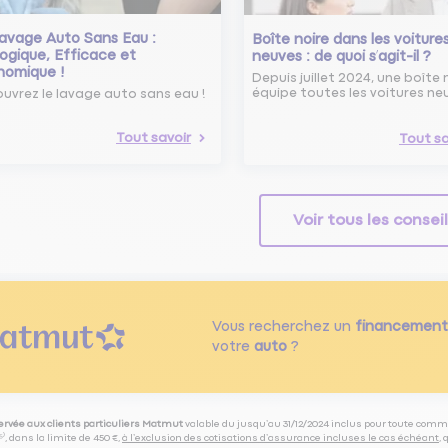
avage Auto Sans Eau :
Boîte noire dans les voiture
ogique, Efficace et
neuves : de quoi s’agit-il ?
nomique !
Depuis juillet 2024, une boîte 
équipe toutes les voitures ne
uvrez le lavage auto sans eau !
Tout savoir
Tout sa
Voir tous les consei
Vous recherchez un
financement
votre
auto
?
servée aux clients particuliers Matmut
valable du jusqu’au 31/12/2024 inclus pour toute comm
⁽⁵⁾, dans la limite de 450 €,
à l’exclusion des cotisations d’assurance incluses le cas échéant
,