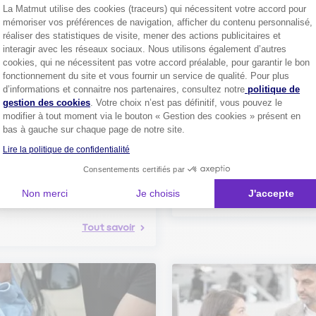
La Matmut utilise des cookies (traceurs) qui nécessitent votre accord pour
Découvrez les
conseils
mémoriser vos préférences de navigation, afficher du contenu personnalisé,
réaliser des statistiques de visite, mener des actions publicitaires et
interagir avec les réseaux sociaux. Nous utilisons également d’autres
cookies, qui ne nécessitent pas votre accord préalable, pour garantir le bon
fonctionnement du site et vous fournir un service de qualité. Pour plus
Axeptio consent
d’informations et connaitre nos partenaires, consultez notre
politique de
gestion des cookies
. Votre choix n’est pas définitif, vous pouvez le
modifier à tout moment via le bouton « Gestion des cookies » présent en
Comment bien choisir son
bas à gauche sur chaque page de notre site.
assurance auto ?
Lire la politique de confidentialité
Conseils pour choisir la meille
st-ce que le nouveau radar
assurance auto selon vos bes
elle ?
Consentements certifiés par
 savoir sur le radar tourelle et
Non merci
Je choisis
J'accepte
ent éviter les infractions.
Tout sa
Tout savoir