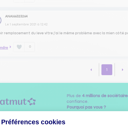
ANAI66323264
Le
1 septembre 2021
à
12:42
ir remplacement du leve vitre j'ai le même problème avec la mien côté p
0
ndre
1
Plus de
4 millions de sociétaire
confiance.
Pourquoi pas vous ?
Préférences cookies