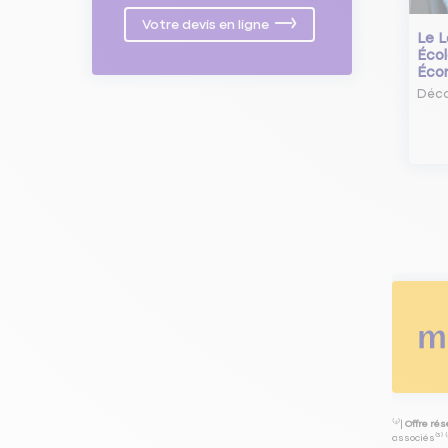
Votre devis en ligne
Le L
Écol
Éco
Déco
⁽⁴⁾|
Offre ré
associés⁽³⁾ 