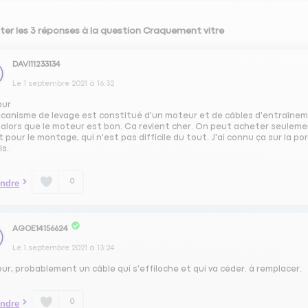
ter les 3 réponses à la question Craquement vitre
DAVI11233134
Le
1 septembre 2021
à
16:32
our
écanisme de levage est constitué d'un moteur et de câbles d'entraînem
 alors que le moteur est bon. Ca revient cher. On peut acheter seuleme
t pour le montage, qui n'est pas difficile du tout. J'ai connu ça sur la p
is.
0
ndre
AGOE14156624
Le
1 septembre 2021
à
13:24
ur, probablement un câble qui s'effiloche et qui va céder. à remplacer.
0
ndre