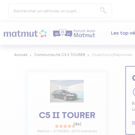
Les top vé
Accueil
Communauté C5 II TOURER
Questions/Réponses
B
U
C5 II TOURER
R
(
86
)
Berline
CITROEN
-
2470
membres