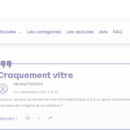
hicules
Les catégories
Les astuces
Avis
FAQ
Craquement vitre
Jérome7362293
Le
1 septembre 2021
à
12:22
onjour, quand je remonte ma vitre électrique, il y a un gros craquem
ne idée de l’origine du problème ?
épondre
0