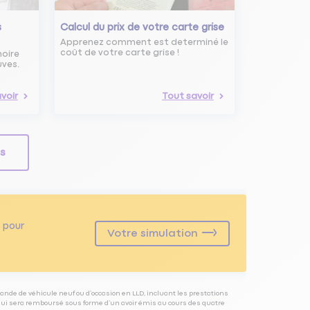
s
Calcul du prix de votre carte grise
Apprenez comment est determiné le
coût de votre carte grise !
noire
uves.
voir
Tout savoir
ls
pour
Votre simulation
ande de véhicule neuf ou d’occasion en LLD, incluant les prestations
 qui sera remboursé sous forme d’un avoir émis au cours des quatre