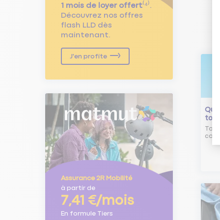
1 mois de loyer offert
⁽⁴⁾.
Découvrez nos offres
flash LLD dès
maintenant.
J'en profite
Qu'e
tour
Tout
comm
Assurance 2R Mobilité
à partir de
7,41 €/mois
En formule Tiers