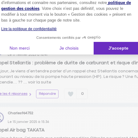
Axeptio consent
d’informations et connaitre nos partenaires, consultez notre
politique de
jour, Je suis en pleine recherche pour acquérir une Citroën en LOA (
gestion des cookies
. Votre choix n’est pas définitif, vous pouvez le
 prix restent encore assez élevés… Avez-vous des astuces pour négocier
modifier à tout moment via le bouton « Gestion des cookies » présent en
pressio...
voir la suite
bas à gauche sur chaque page de notre site.
re les 5 réponses
Répondre
0
Lire la politique de confidentialité
Consentements certifiés par
Julicia9874156862
Non merci
Je choisis
J'accepte
Le
17 février 2025
à
16:41
pel Stellantis : problème de durite de carburant et risque d’i
jour, Je viens d’entendre parler d’un rappel chez Stellantis concern
burant au niveau de la pompe haute pression (HP). Le risque ? Une fu
ncendie… ?? ...
voir la suite
re les 4 réponses
Répondre
0
Charles964752
Le
15 janvier 2025
à
15:36
pel Air bag TAKATA