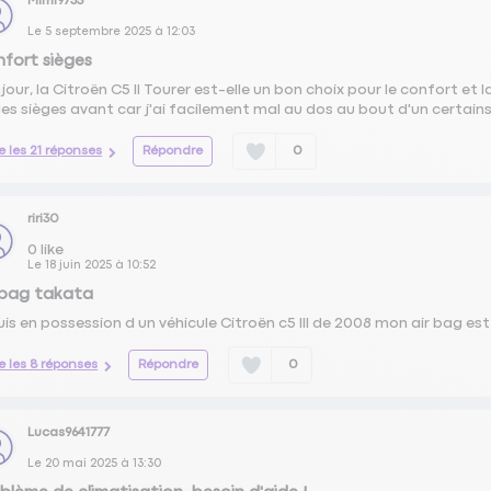
Mimi9735
Le
5 septembre 2025
à
12:03
fort sièges
jour, la Citroën C5 II Tourer est-elle un bon choix pour le confort et l
 les sièges avant car j'ai facilement mal au dos au bout d'un certai
re les 21 réponses
Répondre
0
riri30
0
like
Le
18 juin 2025
à
10:52
 bag takata
suis en possession d un véhicule Citroën c5 III de 2008 mon air bag est
re les 8 réponses
Répondre
0
Lucas9641777
Le
20 mai 2025
à
13:30