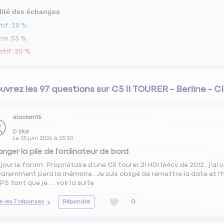
lité des échanges
tif
28 %
tre
53 %
atif
20 %
vrez les 97 questions sur C5 II TOURER - Berline - 
alaclem16
0
like
Le
25 juin 2026
à
23:30
nger la pile de l'ordinateur de bord
jour le forum. Propriétaire d'une C5 tourer 2l HDI 164cv de 2012 , j'ai
aremment perd la mémoire . Je suis obligé de remettre la date et l'
GPS tant que je ...
voir la suite
re les 7 réponses
Répondre
0