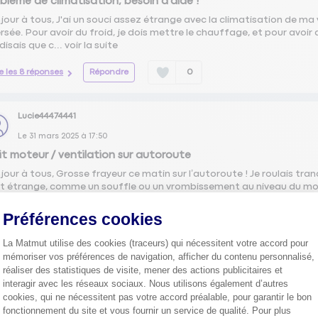
blème de climatisation, besoin d'aide !
jour à tous, J'ai un souci assez étrange avec la climatisation de m
ersée. Pour avoir du froid, je dois mettre le chauffage, et pour avoir 
disais que c...
voir la suite
re les 8 réponses
Répondre
0
Lucie44474441
Le
31 mars 2025
à
17:50
it moteur / ventilation sur autoroute
jour à tous, Grosse frayeur ce matin sur l’autoroute ! Je roulais t
it étrange, comme un souffle ou un vrombissement au niveau du moteu
it pass...
voir la suite
Préférences cookies
re les 7 réponses
Répondre
0
La Matmut utilise des cookies (traceurs) qui nécessitent votre accord pour
mémoriser vos préférences de navigation, afficher du contenu personnalisé,
réaliser des statistiques de visite, mener des actions publicitaires et
Nicolas96474125
interagir avec les réseaux sociaux. Nous utilisons également d’autres
Le
21 février 2025
à
11:37
cookies, qui ne nécessitent pas votre accord préalable, pour garantir le bon
 Citroën trop chère : comment négocier le prix ?
fonctionnement du site et vous fournir un service de qualité. Pour plus