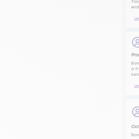
fos
end
Li
Pro
Bon
à f
sera
Li
Cof
Bon