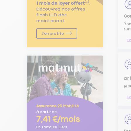
1 mois de loyer offert
⁽⁴⁾.
Découvrez nos offres
flash LLD dès
Con
maintenant.
Bon
sur
J'en profite
Li
air
je 
Li
Assurance 2R Mobilité
à partir de
7,41 €/mois
En formule Tiers