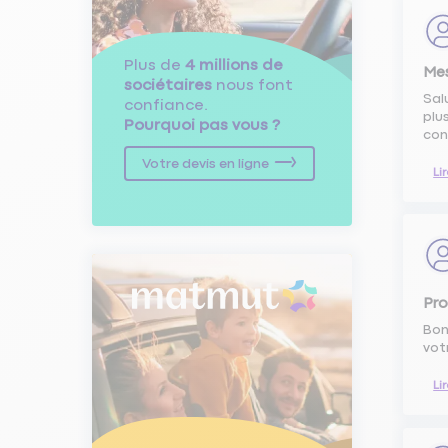
Plus de
4 millions de
Mes
sociétaires
nous font
Sal
confiance.
plu
Pourquoi pas vous ?
con
Votre devis en ligne
Li
Pr
Bon
vot
Li