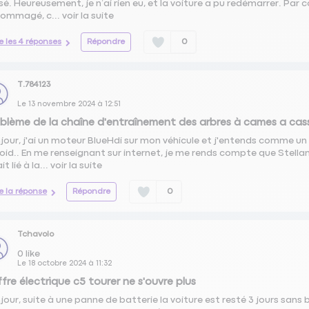
sé. Heureusement, je n’ai rien eu, et la voiture a pu redémarrer. Par
ommagé, c...
voir la suite
re les 4 réponses
Répondre
0
T.784123
Le
13 novembre 2024
à
12:51
blème de la chaîne d'entraînement des arbres à cames a cas
jour, j'ai un moteur BlueHdi sur mon véhicule et j'entends comme un
roid.. En me renseignant sur internet, je me rends compte que Stell
it lié à la...
voir la suite
re la réponse
Répondre
0
Tchavolo
0
like
Le
18 octobre 2024
à
11:32
fre électrique c5 tourer ne s'ouvre plus
jour, suite à une panne de batterie la voiture est resté 3 jours sans 