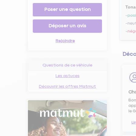
Tona
Poser une question
posi
neu
Déposer un avis
nég
Rejoindre
Décou
Questions de ce véhicule
Les astuces
Découvrir les offres Matmut
Cha
Bon
app
le 
Li