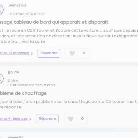
JeanL9856
Le
20 mai 2026
à
13:57
sage tableau de bord qui apparait et disparait
ut, je roule en C5 II Tourer et j'adore cette voiture… sauf que depui
s rien, et une sensation de direction un peu floue sur route dégradée.
trôle tra...
voir la suite
re les 10 réponses
Répondre
0
goumi
0
like
Le
18 novembre 2025
à
19:58
oblème de chauffage
jour a tous j'ai un problème sur le chauffage de ma C5 tourer il ne 
re réponse.
re les 4 réponses
Répondre
0