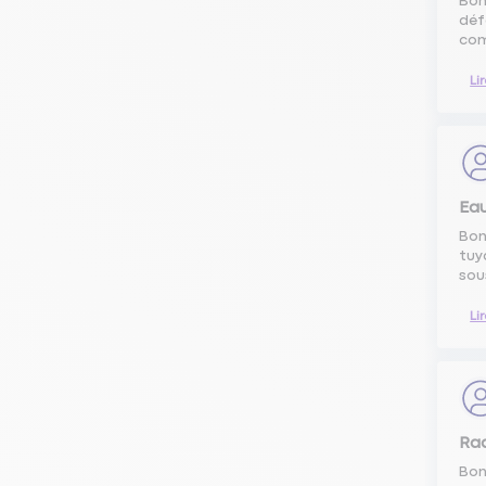
Bon
déf
com
Li
Eau
Bon
tuy
sou
Li
Ra
Bon