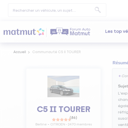
Les top vé
Accueil
Communauté C5 II TOURER
Résumé 
✦
Con
Sujet
L'exp
chang
égale
C5 II TOURER
réfri
(
86
)
susci
Berline
CITROEN
-
2470
membres
venti