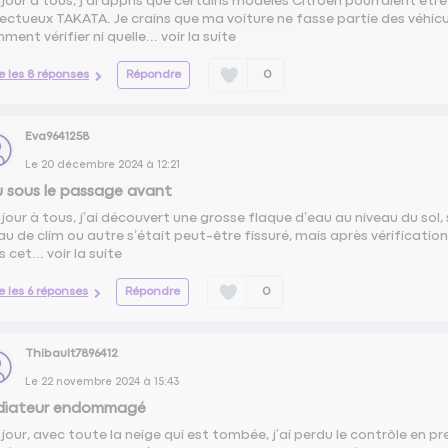
jour à tous, j’ai appris que certains modèles Citroën pourraient être
ectueux TAKATA. Je crains que ma voiture ne fasse partie des véhic
ment vérifier ni quelle...
voir la suite
re les 8 réponses
Répondre
0
Eva9641258
Le
20 décembre 2024
à
12:21
 sous le passage avant
jour à tous, j’ai découvert une grosse flaque d’eau au niveau du sol,
au de clim ou autre s’était peut-être fissuré, mais après vérification, 
s cet...
voir la suite
re les 6 réponses
Répondre
0
Thibault7896412
Le
22 novembre 2024
à
15:43
diateur endommagé
jour, avec toute la neige qui est tombée, j’ai perdu le contrôle en pr