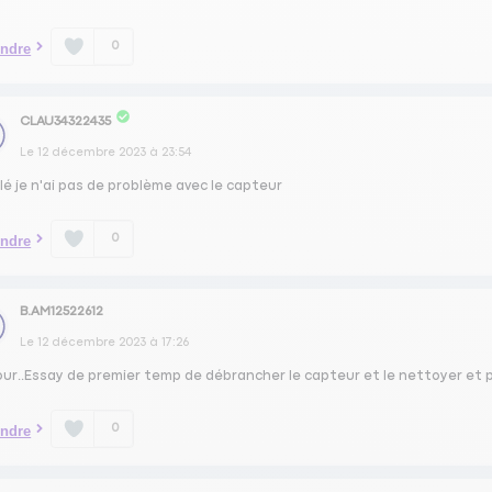
0
ndre
CLAU34322435
Le
12 décembre 2023
à
23:54
é je n'ai pas de problème avec le capteur
0
ndre
B.AM12522612
Le
12 décembre 2023
à
17:26
ur..Essay de premier temp de débrancher le capteur et le nettoyer et pas
0
ndre