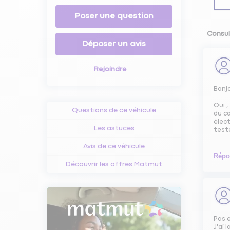
Poser une question
Consul
Déposer un avis
Rejoindre
Bonj
Oui ,
Questions de ce véhicule
du ca
élect
Les astuces
test
Avis de ce véhicule
Répo
Découvrir les offres Matmut
Pas 
J'ai 