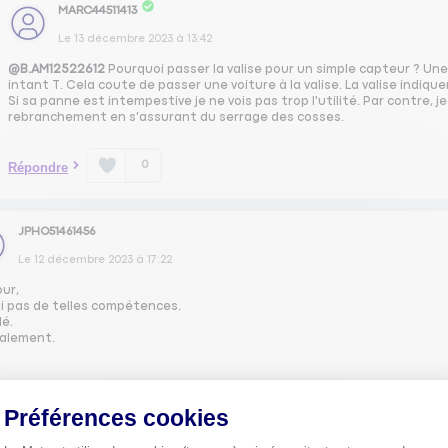
MARC44511413
Le
13 décembre 2023
à
13:42
@B.AM12522612
Pourquoi passer la valise pour un simple capteur ? Une
intant T. Cela coute de passer une voiture à la valise. La valise indiq
Si sa panne est intempestive je ne vois pas trop l'utilité. Par contre, j
rebranchement en s'assurant du serrage des cosses.
0
Répondre
JPHO51461456
Le
12 décembre 2023
à
17:22
our,
ai pas de telles compétences.
lé.
ialement.
0
ndre
Préférences cookies