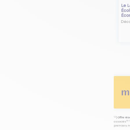
Le L
Écol
Éco
Déco
⁽⁴⁾|
Offre ré
associés⁽³⁾ 
premiers mo