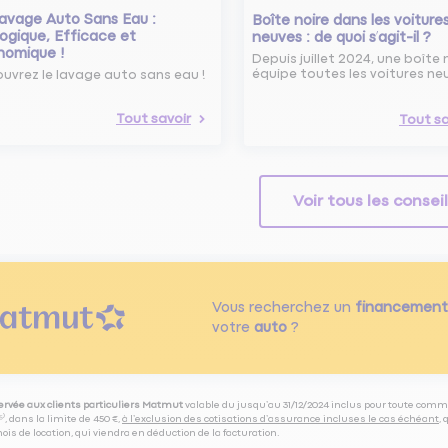
avage Auto Sans Eau :
Boîte noire dans les voiture
ogique, Efficace et
neuves : de quoi s’agit-il ?
nomique !
Depuis juillet 2024, une boîte 
équipe toutes les voitures ne
uvrez le lavage auto sans eau !
Tout savoir
Tout sa
Voir tous les consei
Vous recherchez un
financement
votre
auto
?
servée aux clients particuliers Matmut
valable du jusqu’au 31/12/2024 inclus pour toute comm
⁽⁵⁾, dans la limite de 450 €,
à l’exclusion des cotisations d’assurance incluses le cas échéant
,
is de location, qui viendra en déduction de la facturation.