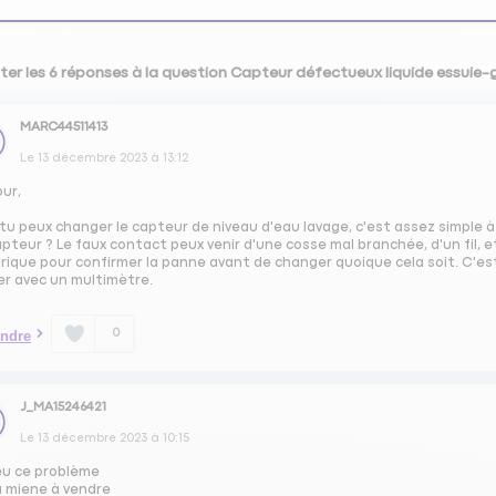
ter les 6 réponses à la question Capteur défectueux liquide essuie-
MARC44511413
Le
13 décembre 2023
à
13:12
our,
 tu peux changer le capteur de niveau d'eau lavage, c'est assez simple à 
pteur ? Le faux contact peux venir d'une cosse mal branchée, d'un fil, et
rique pour confirmer la panne avant de changer quoique cela soit. C'es
er avec un multimètre.
0
ndre
J_MA15246421
Le
13 décembre 2023
à
10:15
eu ce problème
la miene à vendre