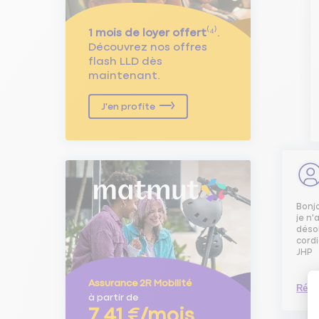
1 mois de loyer offert
⁽⁴⁾.
Découvrez nos offres
flash LLD dès
maintenant.
J'en profite
Bonj
je n'
déso
cord
JHP
Assurance 2R Mobilité
Répo
à partir de
7,41 €/mois