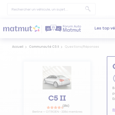
Les top vé
Accueil
Communauté C5 II
Questions/Réponses
B
p
C5 II
E
(
86
)
R
Berline
CITROEN
-
3386
membres