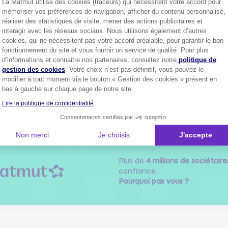
La Matmut utilise des cookies (traceurs) qui nécessitent votre accord pour
mémoriser vos préférences de navigation, afficher du contenu personnalisé,
BERN26643343
réaliser des statistiques de visite, mener des actions publicitaires et
Le
12 décembre 2023
à
17:18
interagir avec les réseaux sociaux. Nous utilisons également d’autres
cookies, qui ne nécessitent pas votre accord préalable, pour garantir le bon
our pas de réponse pour ce problème.
fonctionnement du site et vous fournir un service de qualité. Pour plus
Axeptio consent
d’informations et connaitre nos partenaires, consultez notre
politique de
gestion des cookies
. Votre choix n’est pas définitif, vous pouvez le
0
ndre
modifier à tout moment via le bouton « Gestion des cookies » présent en
bas à gauche sur chaque page de notre site.
Lire la politique de confidentialité
1
Consentements certifiés par
Non merci
Je choisis
J'accepte
Plus de
4 millions de sociétaire
confiance.
Pourquoi pas vous ?