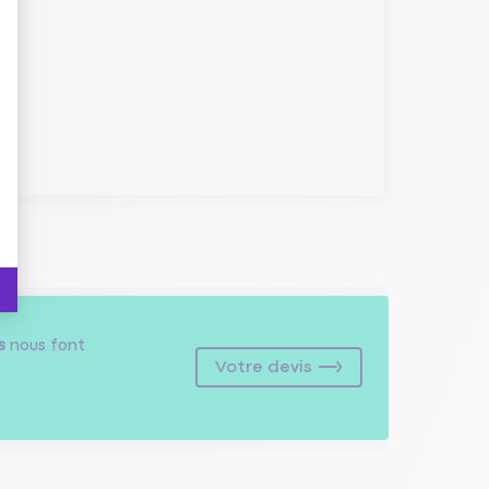
s
nous font
Votre devis