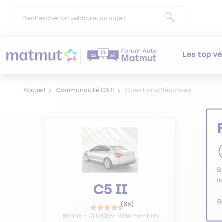
Les top vé
Accueil
Communauté C5 II
Questions/Réponses
B
l
C5 II
R
(
86
)
Berline
CITROEN
-
3386
membres