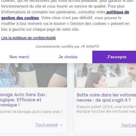
cookies, qui ne nécessitent pas votre accord préalable, pour garantir le bon
Comment bien choisir son
fonctionnement du site et vous fournir un service de qualité. Pour plus
assurance auto ?
Axeptio consent
d’informations et connaitre nos partenaires, consultez notre
politique de
Conseils pour choisir la meille
st-ce que le nouveau radar
gestion des cookies
. Votre choix n’est pas définitif, vous pouvez le
assurance auto selon vos bes
elle ?
modifier à tout moment via le bouton « Gestion des cookies » présent en
 savoir sur le radar tourelle et
bas à gauche sur chaque page de notre site.
ent éviter les infractions.
Tout sa
Lire la politique de confidentialité
Tout savoir
Consentements certifiés par
Non merci
Je choisis
J'accepte
avage Auto Sans Eau :
Boîte noire dans les voiture
ogique, Efficace et
neuves : de quoi s’agit-il ?
nomique !
Depuis juillet 2024, une boîte 
équipe toutes les voitures ne
uvrez le lavage auto sans eau !
Tout savoir
Tout sa