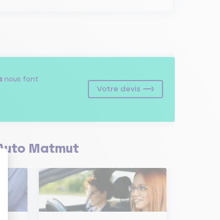
s
nous font
Votre devis
Auto Matmut