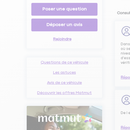
Poser une question
Consul
Déposer un avis
Rejoindre
Dans 
où se
nivea
d'ess
Questions de ce véhicule
vérif
Les astuces
Répo
Avis de ce véhicule
Découvrir les offres Matmut
De l 
Répo