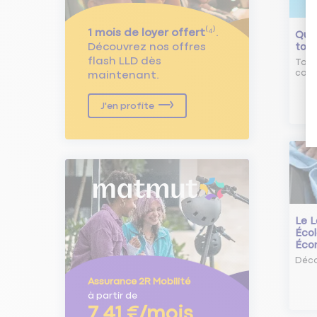
1 mois de loyer offert
⁽⁴⁾.
Qu'e
Découvrez nos offres
tour
flash LLD dès
Tout
comm
maintenant.
J'en profite
Le L
Écol
Éco
Déco
Assurance 2R Mobilité
à partir de
7,41 €/mois