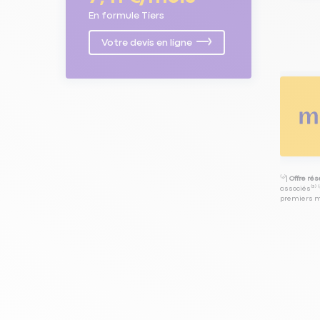
En formule Tiers
Votre devis en ligne
⁽⁴⁾|
Offre ré
associés⁽³⁾ 
premiers mo