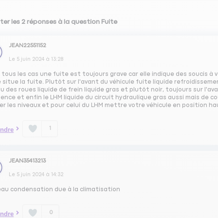
ter les 2 réponses à la question Fuite
JEAN22551152
Le
5 juin 2024
à
13:28
tous les cas une fuite est toujours grave car elle indique des soucis à v
 situe la fuite. Plutôt sur l'avant du véhicule fuite liquide refroidissem
u des roues liquide de frein liquide gras et plutôt noir, toujours sur l'a
ence et enfin le LHM liquide du circuit hydraulique gras aussi mais de coul
ier les niveaux et pour celui du LHM mettre votre véhicule en position ha
1
ndre
JEAN35413213
Le
5 juin 2024
à
14:32
eau condensation due à la climatisation
0
ndre