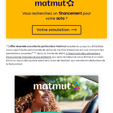
Vous recherchez un
financement
pour
votre
auto
?
Votre simulation
⁽⁴⁾|
Offre réservée aux clients particuliers Matmut
valable du jusqu’au 31/12/2024
inclus pour toute commande de véhicule neuf ou d’occasion en LLD, incluant les
prestations associés⁽³⁾ ⁽⁵⁾, dans la limite de 450 €,
à l’exclusion des cotisations
d’assurance incluses le cas échéant
, qui sera remboursé sous forme d’un avoir
émis au cours des quatre premiers mois de location, qui viendra en déduction de
la facturation.