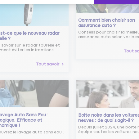
Comment bien choisir son
assurance auto ?
Conseils pour choisir la meille
st-ce que le nouveau radar
assurance auto selon vos bes
elle ?
 savoir sur le radar tourelle et
ent éviter les infractions.
Tout sa
Tout savoir
avage Auto Sans Eau :
Boîte noire dans les voiture
ogique, Efficace et
neuves : de quoi s’agit-il ?
nomique !
Depuis juillet 2024, une boîte 
équipe toutes les voitures ne
uvrez le lavage auto sans eau !