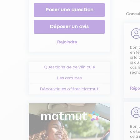
Poser une question
Consul
Déposer un avis
Rejoindre
bonj
en 1e
si la
si au
Questions de ce véhicule
cas l
recha
Les astuces
Répo
Découvrir les offres Matmut
Bonj
c ét
cela