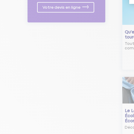
Votre devis en ligne
Qu'e
tour
Tout
comm
Le L
Écol
Éco
Déco