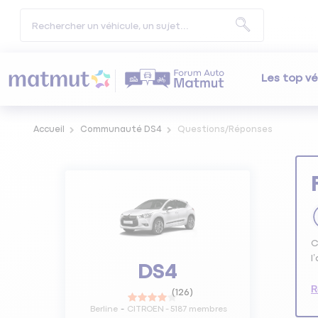
Les top vé
Accueil
Communauté DS4
Questions/Réponses
C
l
DS4
R
(
126
)
Berline
CITROEN
-
5187
membres