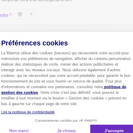
t temps de faire une recharge de la clim
0
ndre
1
Préférences cookies
La Matmut utilise des cookies (traceurs) qui nécessitent votre accord pour
mémoriser vos préférences de navigation, afficher du contenu personnalisé,
réaliser des statistiques de visite, mener des actions publicitaires et
Plus de
4 millions de sociétaire
interagir avec les réseaux sociaux. Nous utilisons également d’autres
confiance.
cookies, qui ne nécessitent pas votre accord préalable, pour garantir le bon
Pourquoi pas vous ?
fonctionnement du site et vous fournir un service de qualité. Pour plus
Axeptio consent
d’informations et connaitre nos partenaires, consultez notre
politique de
gestion des cookies
. Votre choix n’est pas définitif, vous pouvez le
modifier à tout moment via le bouton « Gestion des cookies » présent en
bas à gauche sur chaque page de notre site.
Découvrez les
conseils
Lire la politique de confidentialité
Consentements certifiés par
Non merci
Je choisis
J'accepte