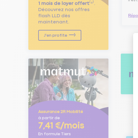
Il es
1 mois de loyer offert
⁽⁴⁾.
Découvrez nos offres
Répo
flash LLD dès
maintenant.
J'en profite
Assurance 2R Mobilité
à partir de
7,41 €/mois
En formule Tiers