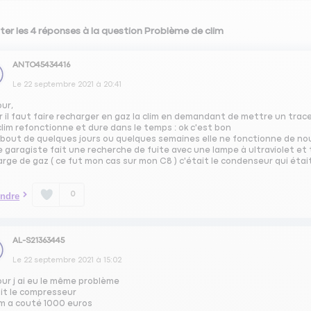
ter les 4 réponses à la question Problème de clim
ANTO45434416
Le
22 septembre 2021
à
20:41
our,
r il faut faire recharger en gaz la clim en demandant de mettre un traceu
 clim refonctionne et dure dans le temps : ok c'est bon
 bout de quelques jours ou quelques semaines elle ne fonctionne de nouv
e garagiste fait une recherche de fuite avec une lampe à ultraviolet et t
rge de gaz ( ce fut mon cas sur mon C8 ) c'était le condenseur qui était
0
ndre
AL-S21363445
Le
22 septembre 2021
à
15:02
our j ai eu le même problème
ait le compresseur
 m a couté 1000 euros