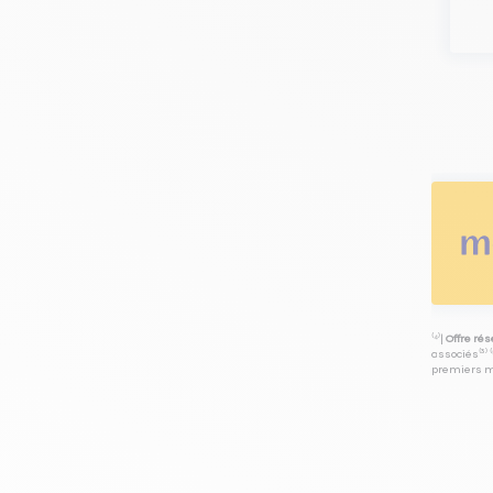
⁽⁴⁾|
Offre ré
associés⁽³⁾ 
premiers mo