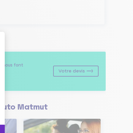
s
nous font
Votre devis
Auto Matmut