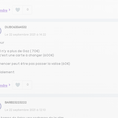
0
ndre
DUBO63564532
Le
22 septembre 2021
à
14:22
our
il n'y a plus de Gaz ( 70€)
 c'est une carte à changer (600€)
encer peut être pas passer la valise (60€)
ialement
0
ndre
BARB23223222
Le
22 septembre 2021
à
12:10