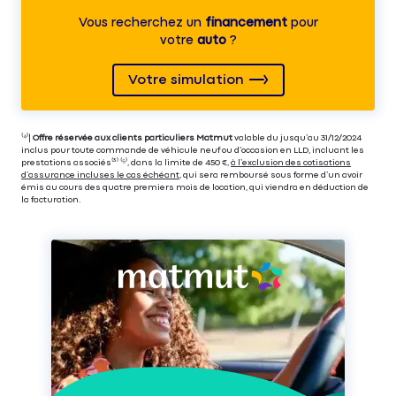
Vous recherchez un
financement
pour
votre
auto
?
Votre simulation
⁽⁴⁾|
Offre réservée aux clients particuliers Matmut
valable du jusqu’au 31/12/2024
inclus pour toute commande de véhicule neuf ou d’occasion en LLD, incluant les
prestations associés⁽³⁾ ⁽⁵⁾, dans la limite de 450 €,
à l’exclusion des cotisations
d’assurance incluses le cas échéant
, qui sera remboursé sous forme d’un avoir
émis au cours des quatre premiers mois de location, qui viendra en déduction de
la facturation.