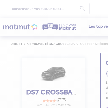
Les top vé
Accueil
Communauté DS7 CROSSBACK
Questions/Répon
B
d
DS7 CROSSBACK
c
f
(
270
)
Suv
DS
-
2949
membres