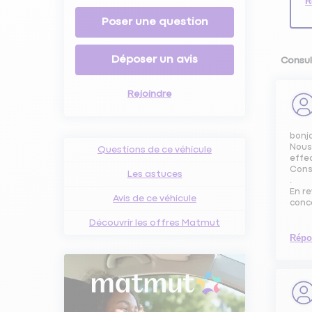
R
Poser une question
Déposer un avis
Consul
Rejoindre
bonj
Nous 
Questions de ce véhicule
effe
Cons
Les astuces
.
En r
Avis de ce véhicule
conc
Découvrir les offres Matmut
Répo