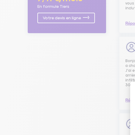
vous 
En formule Tiers
inclu
Votre devis en ligne
Répo
Bonjo
a cha
J'ai
arriè
infil
3008
Répo