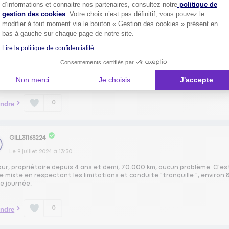
Axeptio consent
d’informations et connaitre nos partenaires, consultez notre
politique de
ur, j'ai un DS 7 essence de 225cv depuis juin 2018 en finition performance
nt, voiture fiable avec quelques petites pannes au début mais j'ai ache
gestion des cookies
. Votre choix n’est pas définitif, vous pouvez le
tie (par exemple le compresseur de la clim qui avait laché, ou une sond
modifier à tout moment via le bouton « Gestion des cookies » présent en
utilise en famille pour les vacances et sorties, donc pas tous les jours. E
bas à gauche sur chaque page de notre site.
rd, je suis à 8l de SP 95 en moyenne.
tion j'ai l'amortissement contrôlé par caméra, conduite semi autonome, 
Lire la politique de confidentialité
ramique, phares avant DS led vision orientables quand on tourne et p
a avant/arrière avec radars avant/arrière, dossier de la banquette arri
Consentements certifiés par
t de gagner un peu de place dans le coffre, je regrette simplement l'ab
était pas possible de les avoir
Non merci
Je choisis
J'accepte
0
ndre
GILL31163224
Le
9 juillet 2024
à
13:30
our, propriétaire depuis 4 ans et demi, 70.000 km, aucun problème. C'
 mixte en respectant les limitations et conduite "tranquille ", environ 8,
e journée.
0
ndre