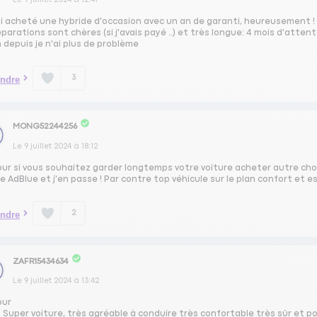
ai acheté une hybride d'occasion avec un an de garanti, heureusement !
éparations sont chères (si j'avais payé ..) et très longue: 4 mois d'atten
 depuis je n'ai plus de problème
3
ndre
MONG52244256
Le
9 juillet 2024
à
18:12
our si vous souhaitez garder longtemps votre voiture acheter autre ch
 AdBlue et j'en passe ! Par contre top véhicule sur le plan confort et e
2
ndre
ZAFR15434634
Le
9 juillet 2024
à
13:42
our
 Super voiture, très agréable à conduire très confortable très sûr et p