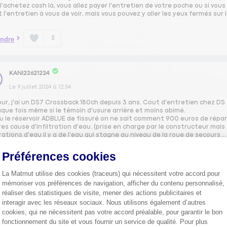
l'achetez cash là, vous allez payer l'entretien de votre poche ou si vou
t l'entretien à vous de voir, mais vous pouvez y aller les yeux fermés sur
2
ndre
KANI22621224
Le
9 juillet 2024
à
12:54
ur, j'ai un DS7 Crossback 180ch depuis 3 ans. Cout d'entretien chez DS 
que fois même si le témoin d'usure arrière et moins abimé.
 eu le réservoir ADBLUE de fissuré on ne sait comment 900 euros de rép
res cause d'infiltration d'eau. (prise en charge par le constructeur mais 
trations d'eau il y a de l'eau qui stagne au niveau de la roue de secours…
 GT même motorisation et je n'ai jamais été embêté.
Préférences cookies
1
ndre
La Matmut utilise des cookies (traceurs) qui nécessitent votre accord pour
mémoriser vos préférences de navigation, afficher du contenu personnalisé,
réaliser des statistiques de visite, mener des actions publicitaires et
interagir avec les réseaux sociaux. Nous utilisons également d’autres
BOUT65244315
cookies, qui ne nécessitent pas votre accord préalable, pour garantir le bon
Le
9 juillet 2024
à
22:57
fonctionnement du site et vous fournir un service de qualité. Pour plus