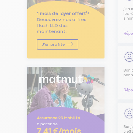
j'en 
1 mois de loyer offert
⁽⁴⁾.
les r
sinon
Découvrez nos offres
flash LLD dès
maintenant.
Répo
J'en profite
Bonj
panne
Répo
Assurance 2R Mobilité
à partir de
Bonj
7,41 €/mois
c'eSt