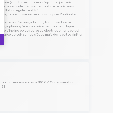
 line (sport) avec pas mal d'options, j'en suis
té ce véhicule à sa sortie, tout à été pris sous
e pollution également HS)
n ville, il consomme un peu mais d'après l'ordinateur
caméra infra rouge la nuit, toit ouvert verre
assage phares/feux de croisement automatique.
ère s'incline ou se redresse électriquement ce qui
sence de cuir sur les sièges mais dans cette finition
est un moteur essence de 180 CV. Consommation
5 l .