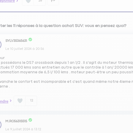
épondre
28
ter les 11 réponses à la question achat SUV: vous en pensez quoi?
SYLV35365631
Le
10 juillet 2024
à
20:56
our
possédons le DS7 crossback depuis 1 an 1/2 . Il s'agit du moteur thermiq
ctués 17 000 kms sans entretien autre que le contrôle à 1 an/ 20000 km
ommation moyenne de 6,5 l/ 100 kms . moteur peut-être un peu poussif
evanche le confort est incomparable et c'est quand même notre 4ieme 
erne .
12
ndre
M.RO56315515
Le
9 juillet 2024
à
13:12