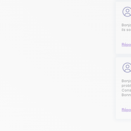
Bonjo
ils s
Répo
Bonjo
probl
Cons
Bonn
Répo