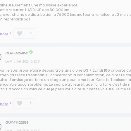
malheureusement une mauvaise experience.
leme recurrent ADBLUE des 30.000 km
grave : chaine de distribution a 76000 km, moteur a remplcer et 2 mois 
n reprendrai pas.
8
ndre
CLAU55261152
Le
9 juillet 2024
à
12:51
ur, je suis propriétaire depuis trois ans d'une DS 7 2L hdi 180 cv boîte au
etien ça reste raisonnable . concernant la consommation, cela reste co
ite. J'envisage de faire un stage un pour le moteur. Cela fait baisser l
rencontré aucun problème. Le seul petit regret que j'ai à faire c'est de n
était d'occasion voilà ce que je peux vous dire sur cette voiture. Je me r
3
ndre
GUY.41422565
Le
9 juillet 2024
à
12:41