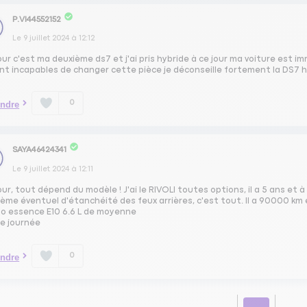
P.VI44552152
Le
9 juillet 2024
à
12:12
ur c'est ma deuxième ds7 et j'ai pris hybride à ce jour ma voiture est i
ont incapables de changer cette pièce je déconseille fortement la DS7 
0
ndre
SAYA46424341
Le
9 juillet 2024
à
12:11
ur, tout dépend du modèle ! J'ai le RIVOLI toutes options, il a 5 ans e
ème éventuel d'étanchéité des feux arrières, c'est tout. Il a 90000 km et 
o essence E10 6.6 L de moyenne
e journée
0
ndre