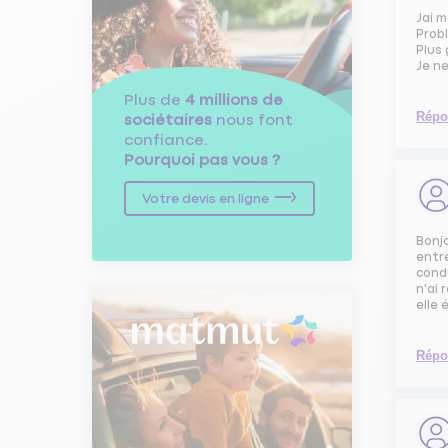
Jai 
Prob
Plus 
Je ne
Plus de
4 millions de
Répo
sociétaires
nous font
confiance.
Pourquoi pas vous ?
Votre devis en ligne
Bonjo
entr
condu
n'ai 
elle 
Répo