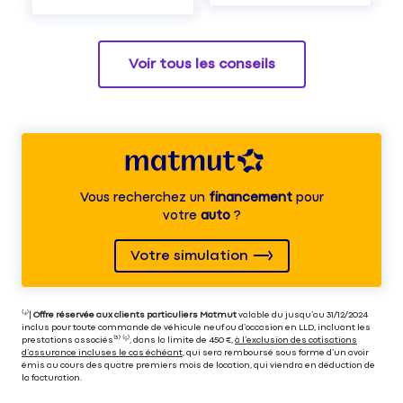
Voir tous les conseils
Vous recherchez un
financement
pour
votre
auto
?
Votre simulation
⁽⁴⁾|
Offre réservée aux clients particuliers Matmut
valable du jusqu’au 31/12/2024
inclus pour toute commande de véhicule neuf ou d’occasion en LLD, incluant les
prestations associés⁽³⁾ ⁽⁵⁾, dans la limite de 450 €,
à l’exclusion des cotisations
d’assurance incluses le cas échéant
, qui sera remboursé sous forme d’un avoir
émis au cours des quatre premiers mois de location, qui viendra en déduction de
la facturation.